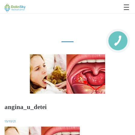
063 993 80 80
angina_u_detei
15/10/21