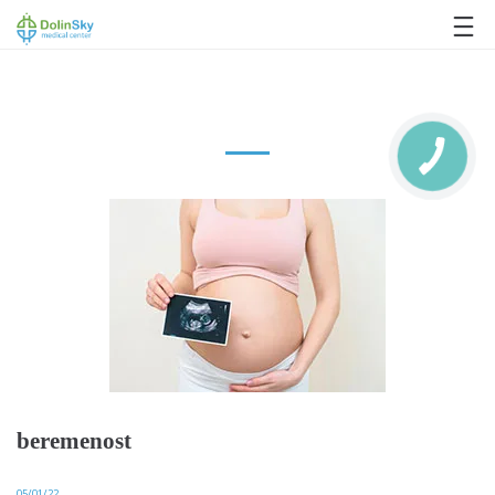
063 993 80 80
beremenost
05/01/22