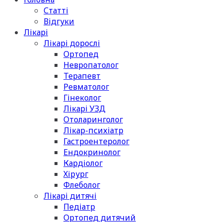
Статті
Відгуки
Лікарі
Лікарі дорослі
Ортопед
Невропатолог
Терапевт
Ревматолог
Гінеколог
Лікарі УЗД
Отоларинголог
Лікар-психіатр
Гастроентеролог
Ендокринолог
Кардіолог
Хірург
Флеболог
Лікарі дитячі
Педіатр
Ортопед дитячий