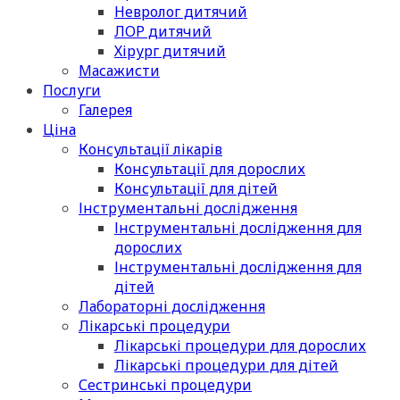
Невролог дитячий
ЛОР дитячий
Хірург дитячий
Масажисти
Послуги
Галерея
Ціна
Консультації лікарів
Консультації для дорослих
Консультації для дітей
Інструментальні дослідження
Інструментальні дослідження для
дорослих
Інструментальні дослідження для
дітей
Лабораторні дослідження
Лікарські процедури
Лікарські процедури для дорослих
Лікарські процедури для дітей
Сестринські процедури