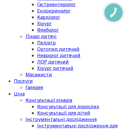
Гастроентеролог
Ендокринолог
Кардіолог
Хірург
Флеболог
Лікарі дитячі
Педіатр
Ортопед дитячий
Невролог дитячий
ЛОР дитячий
Хірург дитячий
Масажисти
Послуги
Галерея
Ціна
Консультації лікарів
Консультації для дорослих
Консультації для дітей
Інструментальні дослідження
Інструментальні дослідження для