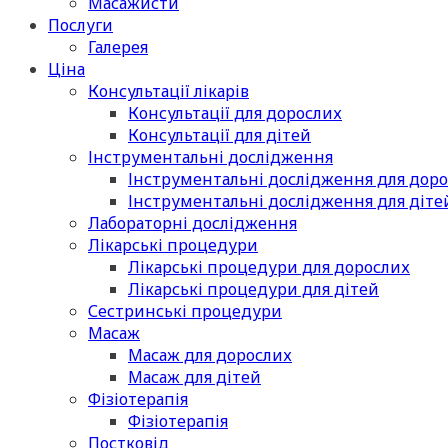
Масажисти
Послуги
Галерея
Ціна
Консультації лікарів
Консультації для дорослих
Консультації для дітей
Інструментальні дослідження
Інструментальні дослідження для дор
Інструментальні дослідження для діте
Лабораторні дослідження
Лікарські процедури
Лікарські процедури для дорослих
Лікарські процедури для дітей
Сестринські процедури
Масаж
Масаж для дорослих
Масаж для дітей
Фізіотерапія
Фізіотерапія
Постковід