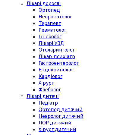
Лікарі дорослі
Ортопед
Невропатолог
Терапевт
Ревматолог
Гінеколог
Лікарі УЗД
Отоларинголог
Лікар-психіатр
Гастроентеролог
Ендокринолог
Кардіолог
Хірург
Флеболог
Лікарі дитячі
Педіатр
Ортопед дитячий
Невролог дитячий
ЛОР дитячий
Хірург дитячий