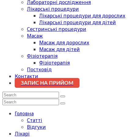
Лабораторні дослідження
Лікарські процедури
Лікарські процедури для дорослих
Лікарські процедури для дітей
Сестринські процедури
Масаж
Масаж для дорослих
Масаж для дітей
Фізіотерапія
Фізіотерапія
Постковід
Контакти
ЗАПИС НА ПРИЙОМ
Головна
Статті
Відгуки
Лікарі