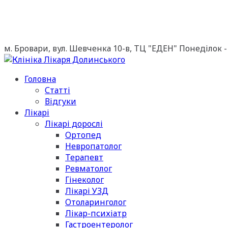
м. Бровари, вул. Шевченка 10-в, ТЦ "ЕДЕН"
Понеділок - 
Головна
Статті
Відгуки
Лікарі
Лікарі дорослі
Ортопед
Невропатолог
Терапевт
Ревматолог
Гінеколог
Лікарі УЗД
Отоларинголог
Лікар-психіатр
Гастроентеролог