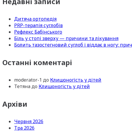
Недавні записи
Дитяча ортопедія
PRP-терапія суглобів
Рефлекс Бабінського
Біль у стопі зверху — причини та лікування
Болить тазостегновий суглоб і віддає в ногу: пр
Останні коментарі
moderator-1
до
Клишоногість у дітей
Тетяна
до
Клишоногість у дітей
Архіви
Червня 2026
Тра 2026