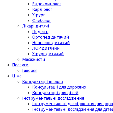
Ендокринолог
Кардіолог
Хірург
Флеболог
Лікарі дитячі
Педіатр
Ортопед дитячий
Невролог дитячий
ЛОР дитячий
Хірург дитячий
Масажисти
Послуги
Галерея
Ціна
Консультації лікарів
Консультації для дорослих
Консультації для дітей
Інструментальні дослідження
Інструментальні дослідження для дор
Інструментальні дослідження для діте