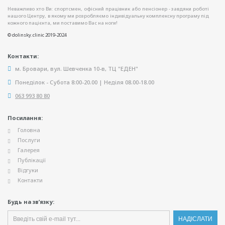
Неважливо хто Ви: спортсмен, офісний працівник або пенсіонер - завдяки роботі
нашого Центру, в якому ми розробляємо індивідуальну комплексну програму під
кожного пацієнта, ми поставимо Вас на ноги!
© dolinsky.clinic 2019-2024
Контакти:
м. Бровари, вул. Шевченка 10-в, ТЦ "ЕДЕН"
Понеділок - Субота 8:00-20.00 | Неділя 08.00-18.00
063 993 80 80
Посилання:
Головна
Послуги
Галерея
Публікації
Відгуки
Контакти
Будь на зв’язку: