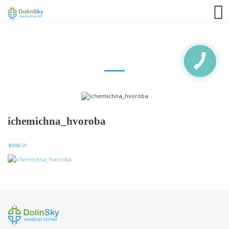
063 993 80 80
ichemichna_hvoroba
30/06/21