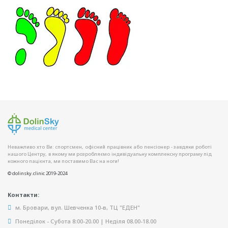
Неважливо хто Ви: спортсмен, офісний працівник або пенсіонер - завдяки роботі
нашого Центру, в якому ми розробляємо індивідуальну комплексну програму під
кожного пацієнта, ми поставимо Вас на ноги!
© dolinsky.clinic 2019-2024
Контакти:
м. Бровари, вул. Шевченка 10-в, ТЦ "ЕДЕН"
Понеділок - Субота 8:00-20.00 | Неділя 08.00-18.00