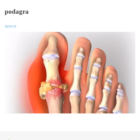
podagra
25/01/21