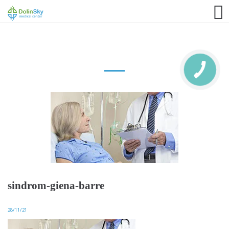
063 993 80 80
sindrom-giena-barre
28/11/21