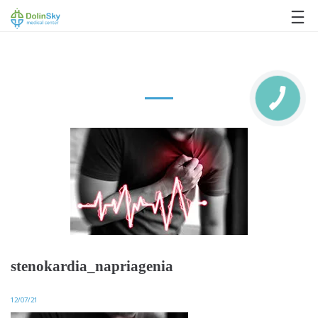
063 993 80 80
stenokardia_napriagenia
12/07/21