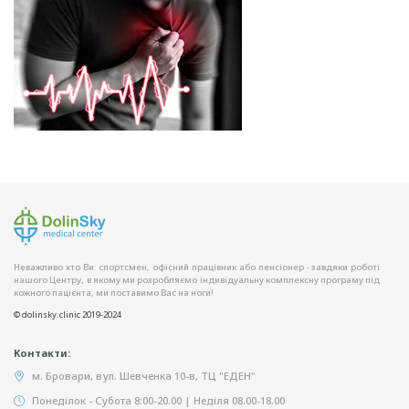
Неважливо хто Ви: спортсмен, офісний працівник або пенсіонер - завдяки роботі
нашого Центру, в якому ми розробляємо індивідуальну комплексну програму під
кожного пацієнта, ми поставимо Вас на ноги!
© dolinsky.clinic 2019-2024
Контакти:
м. Бровари, вул. Шевченка 10-в, ТЦ "ЕДЕН"
Понеділок - Субота 8:00-20.00 | Неділя 08.00-18.00