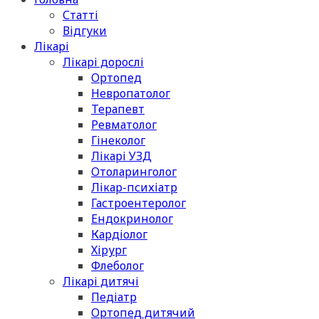
Статті
Відгуки
Лікарі
Лікарі дорослі
Ортопед
Невропатолог
Терапевт
Ревматолог
Гінеколог
Лікарі УЗД
Отоларинголог
Лікар-психіатр
Гастроентеролог
Ендокринолог
Кардіолог
Хірург
Флеболог
Лікарі дитячі
Педіатр
Ортопед дитячий