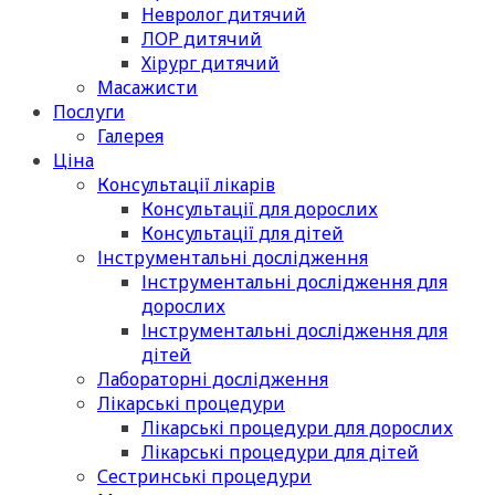
Невролог дитячий
ЛОР дитячий
Хірург дитячий
Масажисти
Послуги
Галерея
Ціна
Консультації лікарів
Консультації для дорослих
Консультації для дітей
Інструментальні дослідження
Інструментальні дослідження для
дорослих
Інструментальні дослідження для
дітей
Лабораторні дослідження
Лікарські процедури
Лікарські процедури для дорослих
Лікарські процедури для дітей
Сестринські процедури