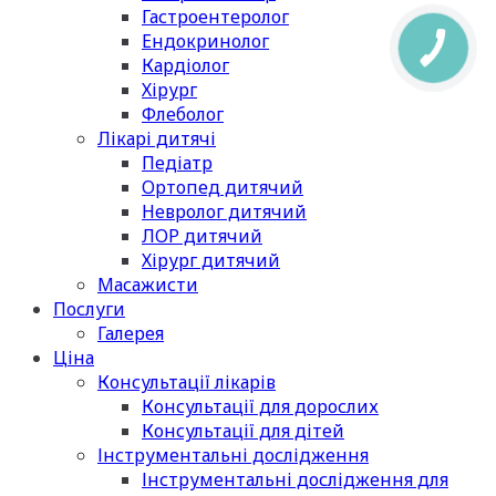
Гастроентеролог
Ендокринолог
Кардіолог
Хірург
Флеболог
Лікарі дитячі
Педіатр
Ортопед дитячий
Невролог дитячий
ЛОР дитячий
Хірург дитячий
Масажисти
Послуги
Галерея
Ціна
Консультації лікарів
Консультації для дорослих
Консультації для дітей
Інструментальні дослідження
Інструментальні дослідження для