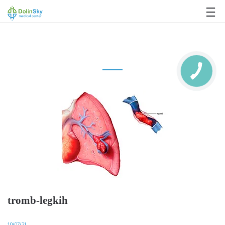
063 993 80 80
tromb-legkih
10/07/21