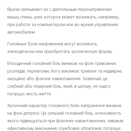
Врачи связывают их с длительным перенапряжение
мышц спины, шеи, которое может возникать, например,
при работе за компьютером или во время управления
автомобилем.
Головные боли напряжения могут возникать
эпизодически или приобретать хроническую форму.
Епізодичний головний біль виникає на фоні тривожних
розладів, перевтоми, його викликає тривале та надмірне,
емоційне або фізичне навантаження. Зазвичай, це
слабкий або помірний біль, який, в цілому, не надто
погіршує якість життя.
Хронічний характер головного білю напруження виникає
на фоні депресії. Це сильний головний біль, інтенсивність
якого підвищується при фізичних навантаженнях, заважає
ефективному виконанню службових обов’язків, погіршує