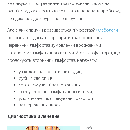
не очікуючи прогресування захворювання, адже на
ранніх стадіях є досить високі шанси подолати проблему,
не вдаючись до хірургічного втручання.
Але з яких причин розвивається лімфостаз?
Флебологи
розрізняють дві категорії причин захворювання.
Первинний лімфостаз зумовлений вродженими
патологіями лімфатичної системи. А ось до факторів, що
провокують вторинний лімфостаз, належать:
ушкодження лімфатичних судин;
рубці після опіків;
серцево-судинні захворювання;
новоутворення лімфатичної системи;
ускладнення після лікування онкології;
захворювання нирок.
Диагностика и лечение
Аби