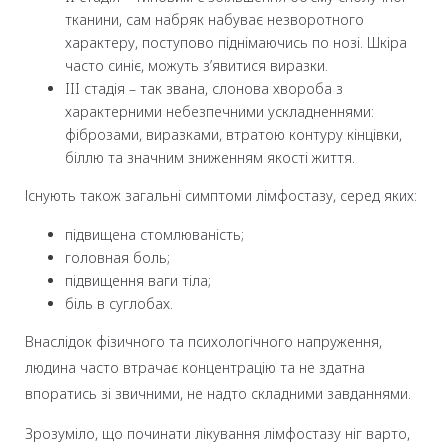
тканини, сам набряк набуває незворотного
характеру, поступово піднімаючись по нозі. Шкіра
часто синіє, можуть з’явитися виразки.
III стадія – так звана, слонова хвороба з
характерними небезпечними ускладненнями:
фіброзами, виразками, втратою контуру кінцівки,
біллю та значним зниженням якості життя.
Існують також загальні симптоми лімфостазу, серед яких:
підвищена стомлюваність;
головная боль;
підвищення ваги тіла;
біль в суглобах.
Внаслідок фізичного та психологічного напруження,
людина часто втрачає концентрацію та не здатна
впоратись зі звичними, не надто складними завданнями.
Зрозуміло, що починати лікування лімфостазу ніг варто,