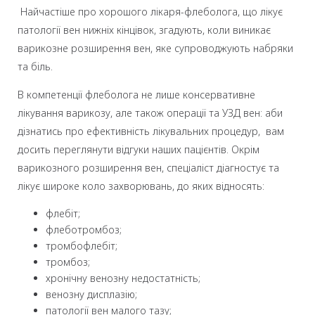
Найчастіше про хорошого лікаря-флеболога, що лікує
патології вен нижніх кінцівок, згадують, коли виникає
варикозне розширення вен, яке супроводжують набряки
та біль.
В компетенції флеболога не лише консервативне
лікування варикозу, але також операції та УЗД вен: аби
дізнатись про ефективність лікувальних процедур, вам
досить переглянути відгуки наших пацієнтів. Окрім
варикозного розширення вен, спеціаліст діагностує та
лікує широке коло захворювань, до яких відносять:
флебіт;
флеботромбоз;
тромбофлебіт;
тромбоз;
хронічну венозну недостатність;
венозну дисплазію;
патології вен малого тазу;