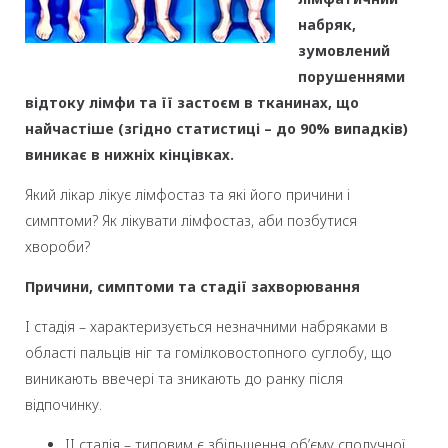
набряк,
зумовлений
порушеннями
відтоку лімфи та її застоєм в тканинах, що
найчастіше (згідно статистиці – до 90% випадків)
виникає в нижніх кінцівках.
Який лікар лікує лімфостаз та які його причини і
симптоми? Як лікувати лімфостаз, аби позбутися
хвороби?
Причини, симптоми та стадії захворювання
I стадія – характеризується незначними набряками в
області пальців ніг та гомілковостопного суглобу, що
виникають ввечері та зникають до ранку після
відпочинку.
II стадія – типовим є збільшення об’єму сполучної