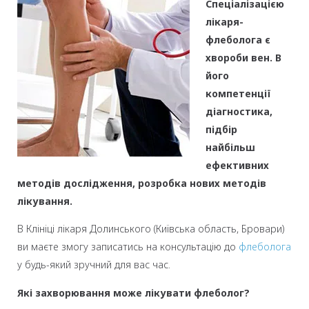
Спеціалізацією
лікаря-
флеболога є
хвороби вен. В
його
компетенції
діагностика,
підбір
найбільш
ефективних
методів дослідження, розробка нових методів
лікування.
В Клініці лікаря Долинського (Київська область, Бровари)
ви маєте змогу записатись на консультацію до
флеболога
у будь-який зручний для вас час.
Які захворювання може лікувати флеболог?