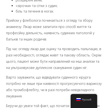
розширені вени;
«зірочки» та сітки з судин;
біль та печіння в ногах.
Прийом у флеболога починається з огляду та збору
анамнезу. Лікар може запитати про спосіб життя та
професійну діяльність, наявність судинних патологій у
батьків та інших родичів.
Під час огляду лікар дає оцінку та проводить пальпацію, в
разі необхідності, оглядає живіт та пахову область. Окрім
цього, пацієнт може бути направлений на інші аналізи та
на ультразвукове дуплексне сканування судин ніг.
Варто зауважити, що відвідувати судинного хірурга
потрібно не лише при наявності прогресуючого варикозу
або тромбофлебіту, чи в разі потреби невідкладного
лікування.
Русский
Беручи до уваги той факт, що початок патологічних змін