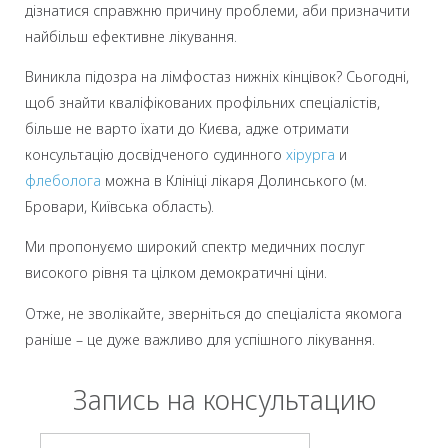
дізнатися справжню причину проблеми, аби призначити
найбільш ефективне лікування.
Виникла підозра на лімфостаз нижніх кінцівок? Сьогодні,
щоб знайти кваліфікованих профільних спеціалістів,
більше не варто їхати до Києва, адже отримати
консультацію досвідченого судинного
хірурга
и
флеболога
можна в Клініці лікаря Долинського (м.
Бровари, Київська область).
Ми пропонуємо широкий спектр медичних послуг
високого рівня та цілком демократичні ціни.
Отже, не зволікайте, зверніться до спеціаліста якомога
раніше – це дуже важливо для успішного лікування.
Запись на консультацию