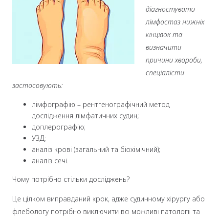
діагностувати
лімфостаз нижніх
кінцівок та
визначити
причини хвороби,
спеціалісти
застосовують:
лімфографію – рентгенографічний метод
дослідження лімфатичних судин;
доплерографію;
УЗД;
аналіз крові (загальний та біохімічний);
аналіз сечі.
Чому потрібно стільки досліджень?
Це цілком виправданий крок, адже судинному хірургу або
флебологу потрібно виключити всі можливі патології та