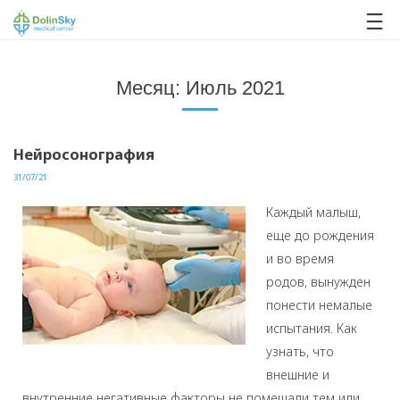
063 993 80 80
Месяц:
Июль 2021
Нейросонография
31/07/21
Каждый малыш,
еще до рождения
и во время
родов, вынужден
понести немалые
испытания. Как
узнать, что
внешние и
внутренние негативные факторы не помешали тем или