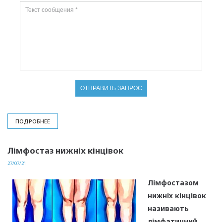
ПОДРОБНЕЕ
Лімфостаз нижніх кінцівок
27/07/21
Лімфостазом
нижніх кінцівок
називають
лімфатичний