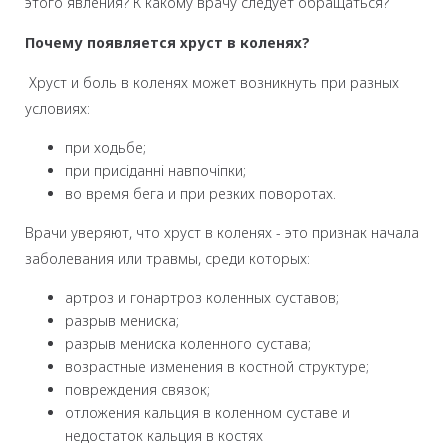
этого явления? К какому врачу следует обращаться?
Почему появляется хруст в коленях?
Хруст и боль в коленях может возникнуть при разных
условиях:
при ходьбе;
при присіданні навпочіпки;
во время бега и при резких поворотах.
Врачи уверяют, что хруст в коленях - это признак начала
заболевания или травмы, среди которых:
артроз и гонартроз коленных суставов;
разрыв мениска;
разрыв мениска коленного сустава;
возрастные изменения в костной структуре;
повреждения связок;
отложения кальция в коленном суставе и
недостаток кальция в костях