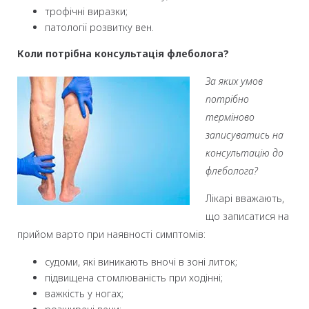
трофічні виразки;
патології розвитку вен.
Коли потрібна консультація флеболога?
За яких умов
потрібно
терміново
записуватись на
консультацію до
флеболога?
Лікарі вважають,
що записатися на
прийом варто при наявності симптомів:
судоми, які виникають вночі в зоні литок;
підвищена стомлюваність при ходінні;
важкість у ногах;