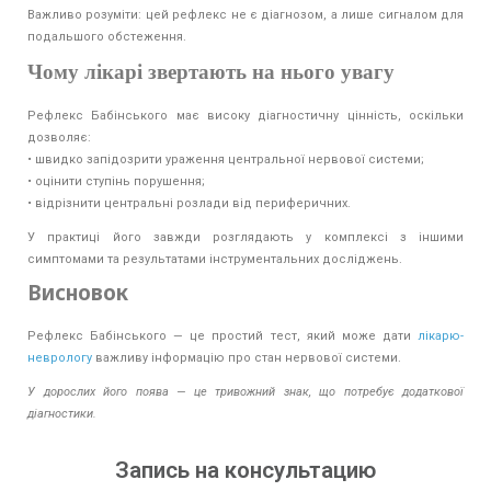
Важливо розуміти: цей рефлекс не є діагнозом, а лише сигналом для
подальшого обстеження.
Чому лікарі звертають на нього увагу
Рефлекс Бабінського має високу діагностичну цінність, оскільки
дозволяє:
• швидко запідозрити ураження центральної нервової системи;
• оцінити ступінь порушення;
• відрізнити центральні розлади від периферичних.
У практиці його завжди розглядають у комплексі з іншими
симптомами та результатами інструментальних досліджень.
Висновок
Рефлекс Бабінського — це простий тест, який може дати
лікарю-
неврологу
важливу інформацію про стан нервової системи.
У дорослих його поява — це тривожний знак, що потребує додаткової
діагностики.
Запись на консультацию