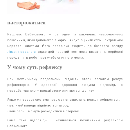
насторожитися
Рефлекс Бабінського — це один із ключових неврологічних
показників, який допомагає лікарю швидко оцінити стан центральної
нервової системи. Його перевірка входить до базового огляду
лікаря-невролога
, адже цей простий тест може вказати на серйозні
порушення в роботі мозку або спинного мозку.
У чому суть рефлексу
При механічному подразненні підошви стопи організм реагує
рефлекторно. У здорової дорослої людини відповідь є
передбачуваною — пальці стопи згинаються донизу.
Якщо ж нервова система працює неправильно, реакція змінюється:
• великий палець піднімається вгору;
• інші пальці можуть розходитися в сторони.
Саме така відповідь і називається позитивним рефлексом
Бабінського.