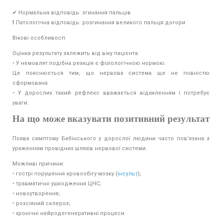
✔ Нормальна відповідь: згинання пальців
❗ Патологічна відповідь: розгинання великого пальця догори
Вікові особливості
Оцінка результату залежить від віку пацієнта:
• У немовлят подібна реакція є фізіологічною нормою.
Це пояснюється тим, що нервова система ще не повністю
сформована.
• У дорослих такий рефлекс вважається відхиленням і потребує
уваги.
На що може вказувати позитивний результат
Поява симптому Бабінського у дорослої людини часто пов’язана з
ураженням провідних шляхів нервової системи.
Можливі причини:
• гострі порушення кровообігу мозку (
інсульт
);
• травматичні ушкодження ЦНС;
• новоутворення;
• розсіяний склероз;
• хронічні нейродегенеративні процеси.