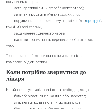
ногу виникає через:
• дегенеративні зміни суглоба (коксартроз);
• запальні процеси в м’язах і сухожиллях;
• порушення в поперековому відділі хребта (
протрузії
,
грижі, м’язові спазми);
• защемлення сідничного нерва;
• наслідки травм, навіть перенесених багато років
тому.
Точна причина болю визначається лише після
комплексної діагностики.
Коли потрібно звернутися до
лікаря
Негайна консультація спеціаліста необхідна, якщо:
• біль зберігається кілька днів або наростає;
• з’являється кульгавість чи скутість рухів;
• біль заважає спати або посилюється вночі;