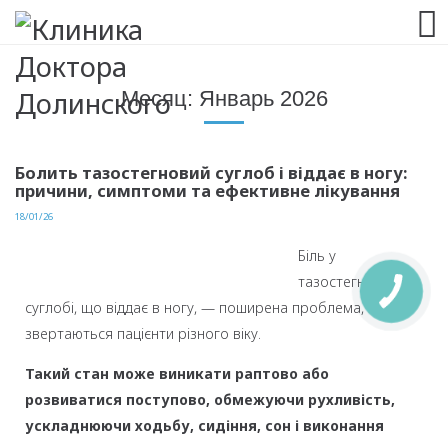
063 993 80 80
Месяц:
Январь 2026
Болить тазостегновий суглоб і віддає в ногу:
причини, симптоми та ефективне лікування
18/01/26
Біль у
тазостегновому
суглобі, що віддає в ногу, — поширена проблема, з якою
звертаються пацієнти різного віку.
Такий стан може виникати раптово або
розвиватися поступово, обмежуючи рухливість,
ускладнюючи ходьбу, сидіння, сон і виконання