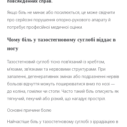
повсякденних справ.
Якщо біль не минає або посилюється, це може свідчити
про серйозні порушення опорно-рухового апарату й
потребує професійної медичної оцінки.
Чому біль у тазостегновому суглобі віддає в
ногу
Тазостегновий суглоб тісно пов’язаний із хребтом,
м’язами, зв’язками та нервовими структурами. При
запаленні, дегенеративних змінах або подразненні нервів
больові відчуття можуть поширюватися вниз по нозі —
до коліна, гомілки чи стопи. Часто такий біль описують як
тягнучий, пекучий або різкий, що нагадує простріл.
Основні причини болю
Найчастіше біль у тазостегновому суглобі з іррадіацією в