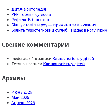
Дитяча ортопедія
PRP-терапія суглобів
Рефлекс Бабінського
Біль у стопі зверху — причини та лікування
Болить тазостегновий суглоб і віддає в ногу: пр
Свежие комментарии
moderator-1
к записи
Клишоногість у дітей
Тетяна
к записи
Клишоногість у дітей
Архивы
Июнь 2026
Май 2026
Апрель 2026