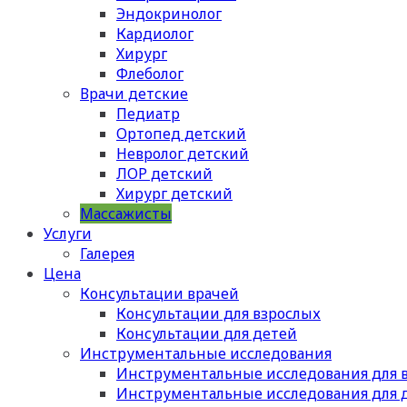
Эндокринолог
Кардиолог
Хирург
Флеболог
Врачи детские
Педиатр
Ортопед детский
Невролог детский
ЛОР детский
Хирург детский
Массажисты
Услуги
Галерея
Цена
Консультации врачей
Консультации для взрослых
Консультации для детей
Инструментальные исследования
Инструментальные исследования для 
Инструментальные исследования для 