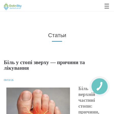
063 993 80 80
Статьи
Біль у стопі зверху — причини та
лікування
09/03/26
Біль у
верхній
частині
стопи:
причини,