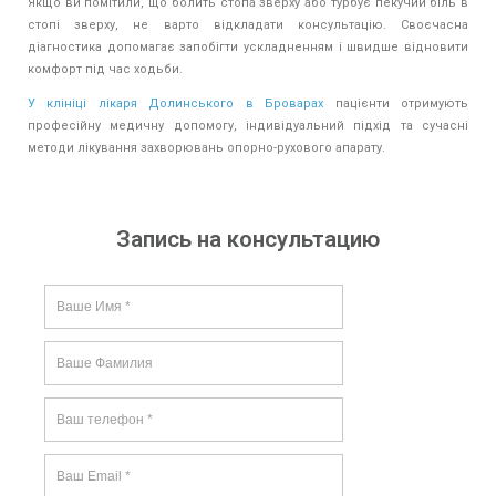
Якщо ви помітили, що болить стопа зверху або турбує пекучий біль в
стопі зверху, не варто відкладати консультацію. Своєчасна
діагностика допомагає запобігти ускладненням і швидше відновити
комфорт під час ходьби.
У клініці лікаря Долинського в Броварах
пацієнти отримують
професійну медичну допомогу, індивідуальний підхід та сучасні
методи лікування захворювань опорно-рухового апарату.
Запись на консультацию