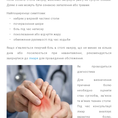
Деякі з них можуть бути ознакою запалення або травми.
Найпоширеніші симптоми:
• набряк у верхній частині стопи
• почервоніння шкіри
• біль під час натиску
• поколювання або відчуття жару
• обмеження рухливості під час ходьби
Якщо з’являється пекучий біль в стопі зверху, що не минає за кілька
днів або посилюється при навантаженні, рекомендується
звернутися до
лікаря
для проведення обстеження.
Як проводиться
діагностика
Для визначення
причини болю
необхідно оцінити
стан суглобів, зв’язок
та м’яких тканин стопи.
Під час консультації
лікар аналізує
характер болю,