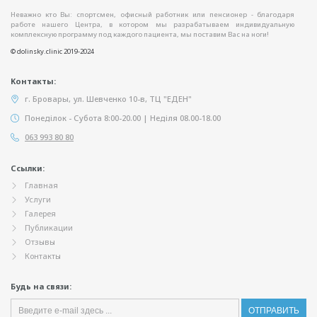
Неважно кто Вы: спортсмен, офисный работник или пенсионер - благодаря
работе нашего Центра, в котором мы разрабатываем индивидуальную
комплексную программу под каждого пациента, мы поставим Вас на ноги!
© dolinsky.clinic 2019-2024
Контакты:
г. Бровары, ул. Шевченко 10-в, ТЦ "ЕДЕН"
Понеділок - Субота 8:00-20.00 | Неділя 08.00-18.00
063 993 80 80
Ссылки:
Главная
Услуги
Галерея
Публикации
Отзывы
Контакты
Будь на связи: