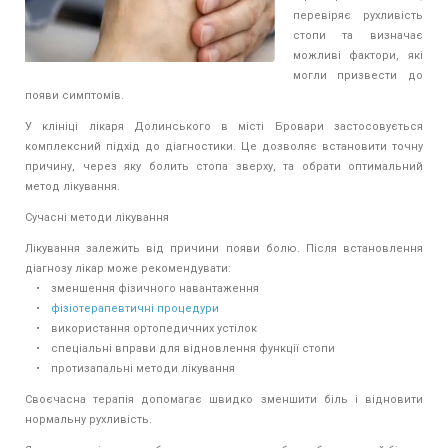
перевіряє рухливість
стопи та визначає
можливі фактори, які
могли призвести до
появи симптомів.
У клініці лікаря Долинського в місті Бровари застосовується
комплексний підхід до діагностики. Це дозволяє встановити точну
причину, через яку болить стопа зверху, та обрати оптимальний
метод лікування.
Сучасні методи лікування
Лікування залежить від причини появи болю. Після встановлення
діагнозу лікар може рекомендувати:
• зменшення фізичного навантаження
•
фізіотерапевтичні процедури
• використання ортопедичних устілок
• спеціальні вправи для відновлення функції стопи
• протизапальні методи лікування
Своєчасна терапія допомагає швидко зменшити біль і відновити
нормальну рухливість.