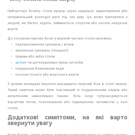
Найчастіше болить стопа зверху через надмірне навантаження або
неправильний розподіл ваги під час руху. Це може траплятися у
людей, які багато ходять, займаються спортом або носять незручне
взуття.
До основних причин болю у верхній частині стопи належать:
• перевантаження сухожиль і м’язів
• запалення сухожиль (тендиніт)
• травми або забої стопи
•
артрит
чи дегенеративні зміни суглобів
• порушення біомеханіки ходи
• носіння тісного або жорсткого взуття
У деяких випадках пацієнти відчувають пекучий біль в стопі зверху.
Такий симптом може бути пов’язаний із подразненням нервів або
запаленням навколишніх тканин. Біль іноді супроводжується
відчуттям тепла, поколювання або підвищеною чутливістю у зоні
стопи.
Додаткові симптоми, на які варто
звернути увагу
Коли болить стопа зверху, важливо звернути увагу на супутні ознаки.