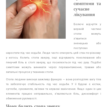
симптоми та
сучасне
лікування
Болючі відчуття у
верхній частині
стопи можуть
з’явитися
зненацька або
поступово
наростати під час ходьби. Люди часто описують цей стан по-різному:
у когось болить стопа зверху, інші відчувають поколювання або
пекучий біль в стопі зверху, що посилюється під час руху. Подібні
симптоми можуть виникати через перевантаження, травми або
запальні процеси у тканинах стопи.
Стопа людини виконує важливу функцію — вона розподіляє вагу тіла
та забезпечує стабільність під час ходьби. У її будові є кістки,
суглоби, сухожилля, зв’язки та нервові закінчення. Якщо один із цих
елементів працює неправильно, з’являються біль, дискомфорт і
обмеження рухливості.
Чому болить стопа зверху