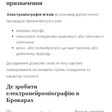
призначення
Електроміографія м’язів
як різновид діагностичної
процедури призначається у разі:
м’язової атрофії;
плексопатії попереково-крижового або плечового
сплетення;
моно- або полінейропатії, що має токсичну або
діабетичну природу.
Дослідження дозволяє скласти чітку картину
захворювання, встановити ступінь поширення та
характер патології.
Де зробити
електронейроміографію в
Броварах
Якщо ви шукаєте,