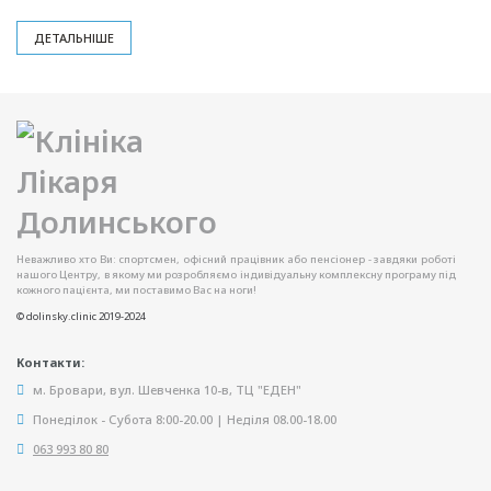
ДЕТАЛЬНІШЕ
Неважливо хто Ви: спортсмен, офісний працівник або пенсіонер - завдяки роботі
нашого Центру, в якому ми розробляємо індивідуальну комплексну програму під
кожного пацієнта, ми поставимо Вас на ноги!
© dolinsky.clinic 2019-2024
Контакти:
м. Бровари, вул. Шевченка 10-в, ТЦ "ЕДЕН"
Понеділок - Субота 8:00-20.00 | Неділя 08.00-18.00
063 993 80 80