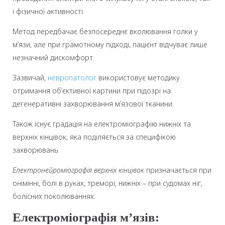
і фізичної активності.
Метод передбачає безпосереднє вколювання голки у
м’язи, але при грамотному підході, пацієнт відчуває лише
незначний дискомфорт.
Зазвичай,
невропатолог
використовує методику
отримання об’єктивної картини при підозрі на
дегенеративні захворювання м’язової тканини.
Також існує градація на електроміографію нижніх та
верхніх кінцівок, яка поділяється за специфікою
захворювань.
Електронейроміографія верхніх кінцівок
призначається при
онімінні, болі в руках, треморі, нижніх – при судомах ніг,
болісних поколюваннях.
Електроміографія м’язів: