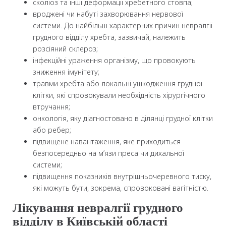
сколіоз та інші деформації хребетного стовпа;
вроджені чи набуті захворювання нервової
системи. До найбільш характерних причин невралгії
грудного відділу хребта, зазвичай, належить
розсіяний склероз;
інфекційні ураження організму, що провокують
зниження імунітету;
травми хребта або локальні ушкодження грудної
клітки, які спровокували необхідність хірургічного
втручання;
онкологія, яку діагностовано в ділянці грудної клітки
або ребер;
підвищене навантаження, яке приходиться
безпосередньо на м’язи преса чи дихальної
системи;
підвищення показників внутрішньочеревного тиску,
які можуть бути, зокрема, спровоковані вагітністю.
Лікування невралгії грудного
відділу в Київській області