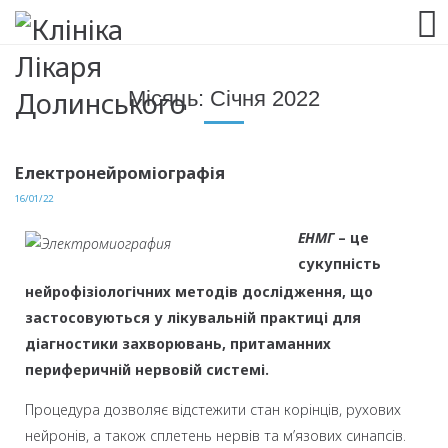
063 993 80 80
Місяць:
Січня 2022
Електронейроміографія
16/01/22
ЕНМГ
– це
сукупність
нейрофізіологічних методів дослідження, що
застосовуються у лікувальній практиці для
діагностики захворювань, притаманних
периферичній нервовій системі.
Процедура дозволяє відстежити стан корінців, рухових
нейронів, а також сплетень нервів та м’язових синапсів.