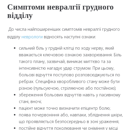
Симптоми невралгії грудного
відділу
До числа найпоширеніших симптомів невралгії грудного
відділу
неврологи
відносять наступні ознаки:
сильний біль у грудній клітці по ходу нерву, який
вважається ключовою ознакою захворювання. Біль
такого плану, зазвичай, виникає миттєво та за
інтенсивністю нагадує удар струмом. При цьому,
больові відчуття поступово розповсюджуються по
ребрах. Специфіка хворобливого стану може бути
різною (пульсуючою, стріляючою або постійною);
збереження больових відчуттів навіть у пасивному
стані, вночі;
пацієнт може точно визначити епіцентр болю;
поява почервоніння або, навпаки, збліднення шкіри,
що проявляється безпосередньо в зоні ураження;
постійне відчуття поколювання чи оніміння у місці