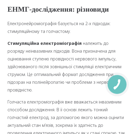
ЕНМГ-дослідження: різновиди
Електронейроміографія базується на 2-х підходах:
стимуляційному та голчастому.
Стимуляційна електроміографія
належить до
розряду неінвазивних підходів. Вона призначена для
оцінювання ступеню провідності нервового імпульсу,
здійснюваного після зовнішньої стимуляції електричним
струмом. Це оптимальний формат дослідження при
підозрах на полінейропатію чи проблеми з нервовою
провідністю.
Голчаста електроміографія вже вважається інвазивним
способом дослідження. В її основі лежить тонкий
голчастий електрод, за допомогою якого можна оцінити
актуальний стан м’язів, зокрема їх здатність до
проведення електричного імпульсу як у стані спокою, так