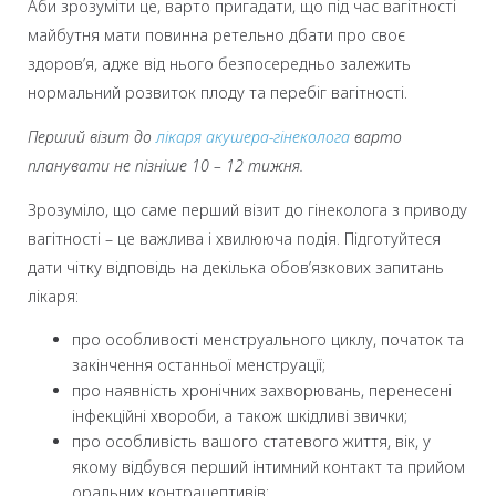
Аби зрозуміти це, варто пригадати, що під час вагітності
майбутня мати повинна ретельно дбати про своє
здоров’я, адже від нього безпосередньо залежить
нормальний розвиток плоду та перебіг вагітності.
Перший візит до
лікаря акушера-гінеколога
варто
планувати не пізніше 10 – 12 тижня.
Зрозуміло, що саме перший візит до гінеколога з приводу
вагітності – це важлива і хвилююча подія. Підготуйтеся
дати чітку відповідь на декілька обов’язкових запитань
лікаря:
про особливості менструального циклу, початок та
закінчення останньої менструації;
про наявність хронічних захворювань, перенесені
інфекційні хвороби, а також шкідливі звички;
про особливість вашого статевого життя, вік, у
якому відбувся перший інтимний контакт та прийом
оральних контрацептивів;