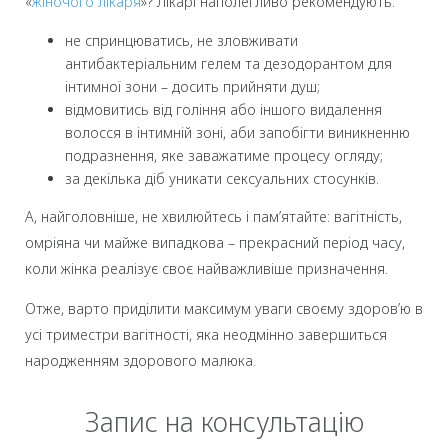
«
жіночого лікаря
»? Лікарі наполегливо рекомендують:
не спринцюватись, не зловживати
антибактеріальним гелем та дезодорантом для
інтимної зони – досить прийняти душ;
відмовитись від гоління або іншого видалення
волосся в інтимній зоні, аби запобігти виникненню
подразнення, яке заважатиме процесу огляду;
за декілька діб уникати сексуальних стосунків.
А, найголовніше, не хвилюйтесь і пам’ятайте: вагітність,
омріяна чи майже випадкова – прекрасний період часу,
коли жінка реалізує своє найважливіше призначення.
Отже, варто приділити максимум уваги своєму здоров’ю в
усі триместри вагітності, яка неодмінно завершиться
народженням здорового малюка.
Запис на консультацію