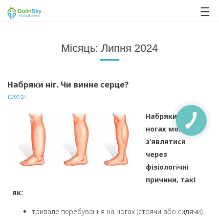
063 993 80 80
Місяць:
Липня 2024
Набряки ніг. Чи винне серце?
10/07/24
Набряки на
ногах можуть
з’являтися
через
фізіологічні
причини, такі
як:
тривале перебування на ногах (стоячи або сидячи),