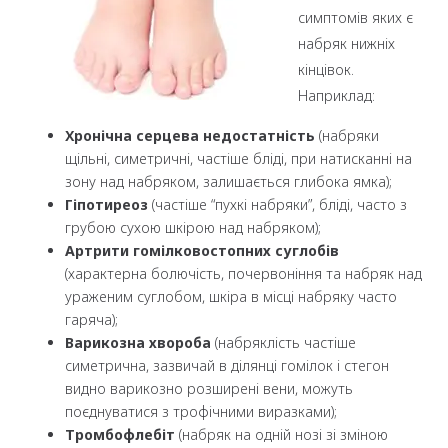
симптомів яких є
набряк нижніх
кінцівок.
Наприклад:
Хронічна серцева недостатність
(набряки
щільні, симетричні, частіше бліді, при натисканні на
зону над набряком, залишається глибока ямка);
Гіпотиреоз
(частіше “пухкі набряки”, бліді, часто з
грубою сухою шкірою над набряком);
Артрити
гомілковостопних суглобів
(характерна болючість, почервоніння та набряк над
ураженим суглобом, шкіра в місці набряку часто
гаряча);
Варикозна хвороба
(набряклість частіше
симетрична, зазвичай в ділянці гомілок і стегон
видно варикозно розширені вени, можуть
поєднуватися з трофічними виразками);
Тромбофлебіт
(набряк на одній нозі зі зміною