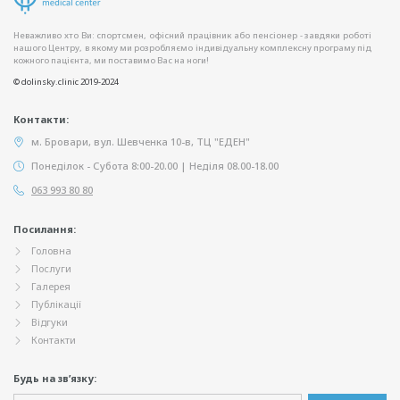
Неважливо хто Ви: спортсмен, офісний працівник або пенсіонер - завдяки роботі
нашого Центру, в якому ми розробляємо індивідуальну комплексну програму під
кожного пацієнта, ми поставимо Вас на ноги!
© dolinsky.clinic 2019-2024
Контакти:
м. Бровари, вул. Шевченка 10-в, ТЦ "ЕДЕН"
Понеділок - Субота 8:00-20.00 | Неділя 08.00-18.00
063 993 80 80
Посилання:
Головна
Послуги
Галерея
Публікації
Відгуки
Контакти
Будь на зв’язку: