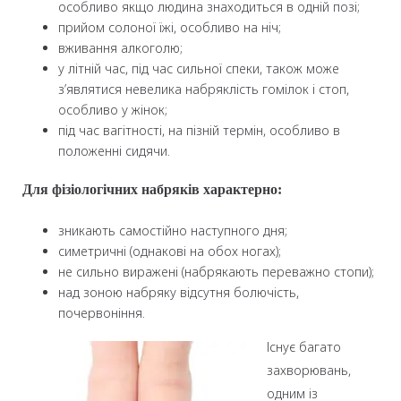
особливо якщо людина знаходиться в одній позі;
прийом солоної їжі, особливо на ніч;
вживання алкоголю;
у літній час, під час сильної спеки, також може
з’являтися невелика набряклість гомілок і стоп,
особливо у жінок;
під час вагітності, на пізній термін, особливо в
положенні сидячи.
Для фізіологічних набряків характерно:
зникають самостійно наступного дня;
симетричні (однакові на обох ногах);
не сильно виражені (набрякають переважно стопи);
над зоною набряку відсутня болючість,
почервоніння.
Існує багато
захворювань,
одним із