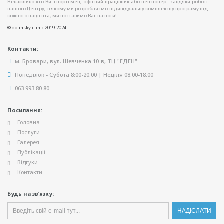
Неважливо хто Ви: спортсмен, офісний працівник або пенсіонер - завдяки роботі
нашого Центру, в якому ми розробляємо індивідуальну комплексну програму під
кожного пацієнта, ми поставимо Вас на ноги!
© dolinsky.clinic 2019-2024
Контакти:
м. Бровари, вул. Шевченка 10-в, ТЦ "ЕДЕН"
Понеділок - Субота 8:00-20.00 | Неділя 08.00-18.00
063 993 80 80
Посилання:
Головна
Послуги
Галерея
Публікації
Відгуки
Контакти
Будь на зв’язку: