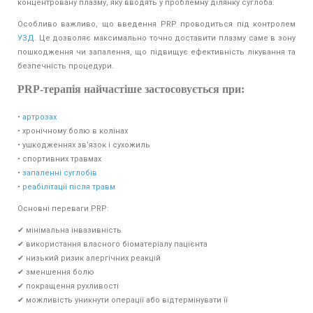
концентровану плазму, яку вводять у проблемну ділянку суглоба.
Особливо важливо, що введення PRP проводиться під контролем
УЗД
. Це дозволяє максимально точно доставити плазму саме в зону
пошкодження чи запалення, що підвищує ефективність лікування та
безпечність процедури.
PRP-терапія найчастіше застосовується при:
•
артрозах
• хронічному болю в колінах
• ушкодженнях зв’язок і сухожиль
• спортивних травмах
•
запаленні суглобів
•
реабілітації після травм
Основні переваги PRP:
✔ мінімальна інвазивність
✔ використання власного біоматеріалу пацієнта
✔ низький ризик алергічних реакцій
✔ зменшення болю
✔ покращення рухливості
✔ можливість уникнути операції або відтермінувати її