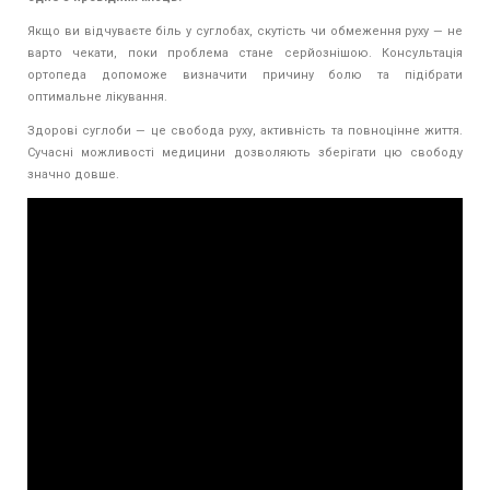
Якщо ви відчуваєте біль у суглобах, скутість чи обмеження руху — не
варто чекати, поки проблема стане серйознішою. Консультація
ортопеда допоможе визначити причину болю та підібрати
оптимальне лікування.
Здорові суглоби — це свобода руху, активність та повноцінне життя.
Сучасні можливості медицини дозволяють зберігати цю свободу
значно довше.