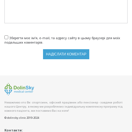
Зберегти моє ім'я, e-mail, та адресу сайту в цьому браузері для моїх
подальших коментарів.
Неважливо хто Ви: спортсмен, офісний працівник або пенсіонер - завдяки роботі
нашого Центру, в якому ми розробляємо індивідуальну комплексну програму під
кожного пацієнта, ми поставимо Вас на ноги!
© dolinsky.clinic 2019-2024
Контакти: