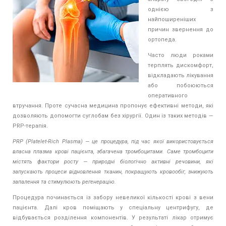
однією з
найпоширеніших
причин звернення до
ортопеда.
Часто люди роками
терплять дискомфорт,
відкладають лікування
або побоюються
оперативного
втручання. Проте сучасна медицина пропонує ефективні методи, які
дозволяють допомогти суглобам без хірургії. Один із таких методів —
PRP-терапія.
PRP (Platelet-Rich Plasma) — це процедура, під час якої використовується
власна плазма крові пацієнта, збагачена тромбоцитами. Саме тромбоцити
містять фактори росту — природні біологічно активні речовини, які
запускають процеси відновлення тканин, покращують кровообіг, знижують
запалення та стимулюють регенерацію.
Процедура починається із забору невеликої кількості крові з вени
пацієнта. Далі кров поміщають у спеціальну центрифугу, де
відбувається розділення компонентів. У результаті лікар отримує