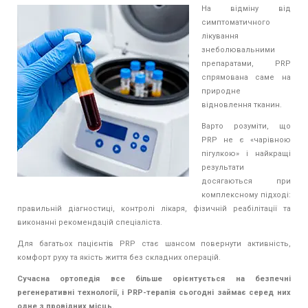
На відміну від
симптоматичного
лікування
знеболювальними
препаратами, PRP
спрямована саме на
природне
відновлення тканин.
Варто розуміти, що
PRP не є «чарівною
пігулкою» і найкращі
результати
досягаються при
комплексному підході:
правильній діагностиці, контролі лікаря, фізичній реабілітації та
виконанні рекомендацій спеціаліста.
Для багатьох пацієнтів PRP стає шансом повернути активність,
комфорт руху та якість життя без складних операцій.
Сучасна ортопедія все більше орієнтується на безпечні
регенеративні технології, і PRP-терапія сьогодні займає серед них
одне з провідних місць.