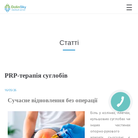
063 993 80 80
Статті
PRP-терапія суглобів
16/05/26
Cучасне відновлення без операції
Біль у колінах, плечах,
кульшових суглобах чи
інших частинах
опорно-рухового
апарату сьогодні є