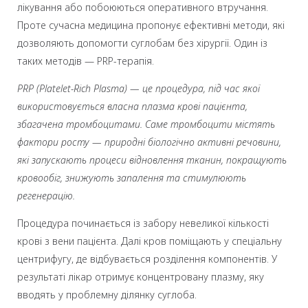
лікування або побоюються оперативного втручання.
Проте сучасна медицина пропонує ефективні методи, які
дозволяють допомогти суглобам без хірургії. Один із
таких методів — PRP-терапія.
PRP (Platelet-Rich Plasma) — це процедура, під час якої
використовується власна плазма крові пацієнта,
збагачена тромбоцитами. Саме тромбоцити містять
фактори росту — природні біологічно активні речовини,
які запускають процеси відновлення тканин, покращують
кровообіг, знижують запалення та стимулюють
регенерацію.
Процедура починається із забору невеликої кількості
крові з вени пацієнта. Далі кров поміщають у спеціальну
центрифугу, де відбувається розділення компонентів. У
результаті лікар отримує концентровану плазму, яку
вводять у проблемну ділянку суглоба.