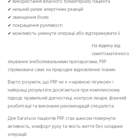
✔ використання власного біоматеріалу пацієнта
✔ низький ризик алергічних реакцій
✔ зменшення болю
✔ покращення рухливості
✔ можливість уникнути операції або відтермінувати її
На відміну від
симптоматичного
лікування знеболювальними препаратами, PRP
спрямована саме на природне відновлення тканин.
Варто розуміти, що PRP не є «чарівною пігулкою» і
найкращі результати досягаються при комплексному
підході: правильній діагностиці, контролі лікаря, фізичній
реабілітації та виконанні рекомендацій спеціаліста.
Для багатьох пацієнтів PRP стає шансом повернути
активність, комфорт руху та якість життя без складних
операцій.