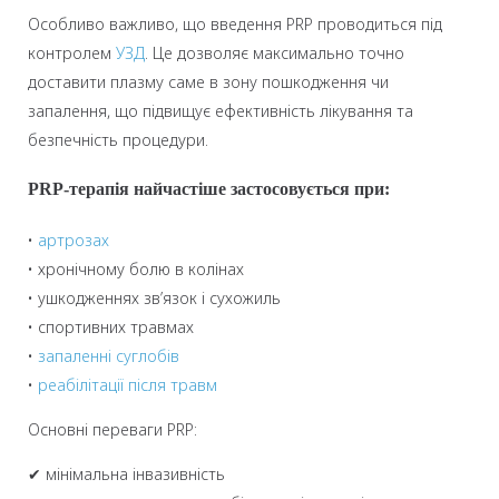
Особливо важливо, що введення PRP проводиться під
контролем
УЗД
. Це дозволяє максимально точно
доставити плазму саме в зону пошкодження чи
запалення, що підвищує ефективність лікування та
безпечність процедури.
PRP-терапія найчастіше застосовується при:
•
артрозах
• хронічному болю в колінах
• ушкодженнях зв’язок і сухожиль
• спортивних травмах
•
запаленні суглобів
•
реабілітації після травм
Основні переваги PRP:
✔ мінімальна інвазивність