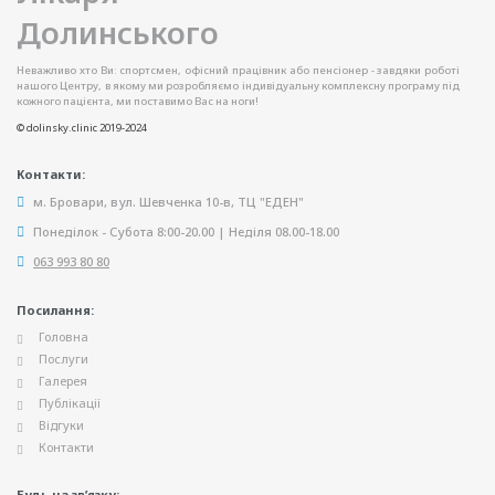
Неважливо хто Ви: спортсмен, офісний працівник або пенсіонер - завдяки роботі
нашого Центру, в якому ми розробляємо індивідуальну комплексну програму під
кожного пацієнта, ми поставимо Вас на ноги!
© dolinsky.clinic 2019-2024
Контакти:
м. Бровари, вул. Шевченка 10-в, ТЦ "ЕДЕН"
Понеділок - Субота 8:00-20.00 | Неділя 08.00-18.00
063 993 80 80
Посилання:
Головна
Послуги
Галерея
Публікації
Відгуки
Контакти
Будь на зв’язку: