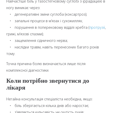
Найчастіше біль у тазостегновому суглобі з іррадіацією в
ногу виникає через:
• дегенеративні зміни суглоба (коксартроз);
• запальні процеси в м’язах і сухожиллях;
• порушення в поперековому відділі хребта (
протрузії
,
грижі, м’язові спазми);
• защемлення сідничного нерва;
• наслідки травм, навіть перенесених багато років
тому.
Точна причина болю визначається лише після
комплексної діагностики.
Коли потрібно звернутися до
лікаря
Негайна консультація спеціаліста необхідна, якщо:
• біль зберігається кілька днів або наростає;
• з’являється кульгавість чи скутість рухів;