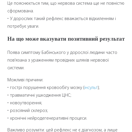
Це пояснюється тим, що нервова система ще не повністю
сформована.
• У дорослих такий рефлекс вважається відхиленням і
потребує уваги.
На що може вказувати позитивний результат
Поява симптому Бабінського у дорослої людини часто
пов’язана з ураженням провідних шляхів нервової
системи.
Можливі причини:
• гострі порушення кровообігу мозку (
інсульт
);
• травматичні ушкодження ЦНС;
• новоутворення;
• розсіяний склероз;
• хронічні нейродегенеративні процеси.
Важливо розуміти: цей рефлекс не є діагнозом, а лише