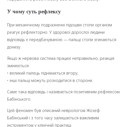
У чому суть рефлексу
При механічному подразненні підошви стопи організм
реагує рефлекторно. У здорової дорослої людини
відповідь є передбачуваною — пальці стопи згинаються
донизу.
Якщо ж нервова система працює неправильно, реакція
змінюється:
• великий палець піднімається вгору;
• інші пальці можуть розходитися в сторони.
Саме така відповідь і називається позитивним рефлексом
Бабінського.
Цей феномен був описаний неврологом Жозеф
Бабінський і з того часу залишається важливим
інструментом у клінічній практиці.