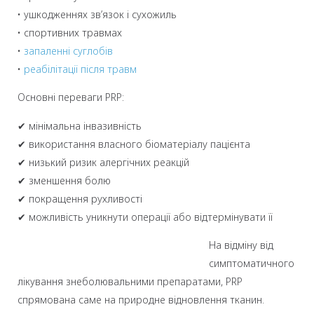
• ушкодженнях зв’язок і сухожиль
• спортивних травмах
•
запаленні суглобів
•
реабілітації після травм
Основні переваги PRP:
✔ мінімальна інвазивність
✔ використання власного біоматеріалу пацієнта
✔ низький ризик алергічних реакцій
✔ зменшення болю
✔ покращення рухливості
✔ можливість уникнути операції або відтермінувати її
На відміну від
симптоматичного
лікування знеболювальними препаратами, PRP
спрямована саме на природне відновлення тканин.