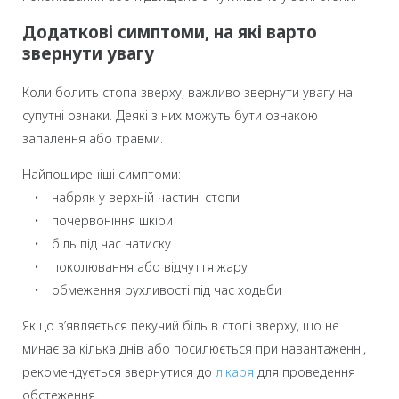
Додаткові симптоми, на які варто
звернути увагу
Коли болить стопа зверху, важливо звернути увагу на
супутні ознаки. Деякі з них можуть бути ознакою
запалення або травми.
Найпоширеніші симптоми:
• набряк у верхній частині стопи
• почервоніння шкіри
• біль під час натиску
• поколювання або відчуття жару
• обмеження рухливості під час ходьби
Якщо з’являється пекучий біль в стопі зверху, що не
минає за кілька днів або посилюється при навантаженні,
рекомендується звернутися до
лікаря
для проведення
обстеження.