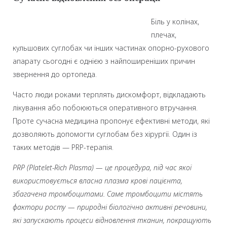
Біль у колінах,
плечах,
кульшових суглобах чи інших частинах опорно-рухового
апарату сьогодні є однією з найпоширеніших причин
звернення до ортопеда.
Часто люди роками терплять дискомфорт, відкладають
лікування або побоюються оперативного втручання.
Проте сучасна медицина пропонує ефективні методи, які
дозволяють допомогти суглобам без хірургії. Один із
таких методів — PRP-терапія.
PRP (Platelet-Rich Plasma) — це процедура, під час якої
використовується власна плазма крові пацієнта,
збагачена тромбоцитами. Саме тромбоцити містять
фактори росту — природні біологічно активні речовини,
які запускають процеси відновлення тканин, покращують