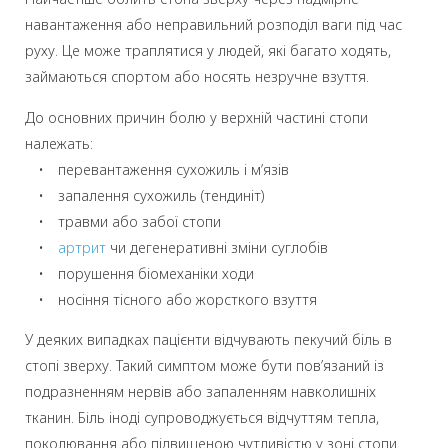
навантаження або неправильний розподіл ваги під час
руху. Це може траплятися у людей, які багато ходять,
займаються спортом або носять незручне взуття.
До основних причин болю у верхній частині стопи
належать:
• перевантаження сухожиль і м’язів
• запалення сухожиль (тендиніт)
• травми або забої стопи
•
артрит
чи дегенеративні зміни суглобів
• порушення біомеханіки ходи
• носіння тісного або жорсткого взуття
У деяких випадках пацієнти відчувають пекучий біль в
стопі зверху. Такий симптом може бути пов’язаний із
подразненням нервів або запаленням навколишніх
тканин. Біль іноді супроводжується відчуттям тепла,
поколювання або підвищеною чутливістю у зоні стопи.