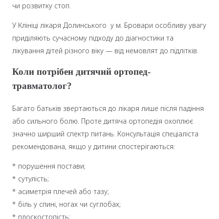
чи розвитку стоп.
У Клініці лікаря Долинського у м. Бровари особливу увагу
приділяють сучасному підходу до діагностики та
лікування дітей різного віку — від немовлят до підлітків.
Коли потрібен дитячий
ортопед-
травматолог
?
Багато батьків звертаються до лікаря лише після падіння
або сильного болю. Проте дитяча ортопедія охоплює
значно ширший спектр питань. Консультація спеціаліста
рекомендована, якщо у дитини спостерігаються:
* порушення постави;
* сутулість;
* асиметрія плечей або тазу;
* біль у спині, ногах чи суглобах;
* плоскостопість;