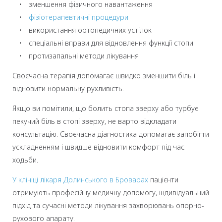
• зменшення фізичного навантаження
•
фізіотерапевтичні процедури
• використання ортопедичних устілок
• спеціальні вправи для відновлення функції стопи
• протизапальні методи лікування
Своєчасна терапія допомагає швидко зменшити біль і
відновити нормальну рухливість.
Якщо ви помітили, що болить стопа зверху або турбує
пекучий біль в стопі зверху, не варто відкладати
консультацію. Своєчасна діагностика допомагає запобігти
ускладненням і швидше відновити комфорт під час
ходьби.
У клініці лікаря Долинського в Броварах
пацієнти
отримують професійну медичну допомогу, індивідуальний
підхід та сучасні методи лікування захворювань опорно-
рухового апарату.