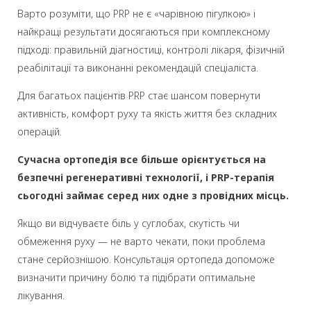
Варто розуміти, що PRP не є «чарівною пігулкою» і
найкращі результати досягаються при комплексному
підході: правильній діагностиці, контролі лікаря, фізичній
реабілітації та виконанні рекомендацій спеціаліста.
Для багатьох пацієнтів PRP стає шансом повернути
активність, комфорт руху та якість життя без складних
операцій.
Сучасна ортопедія все більше орієнтується на
безпечні регенеративні технології, і PRP-терапія
сьогодні займає серед них одне з провідних місць.
Якщо ви відчуваєте біль у суглобах, скутість чи
обмеження руху — не варто чекати, поки проблема
стане серйознішою. Консультація ортопеда допоможе
визначити причину болю та підібрати оптимальне
лікування.