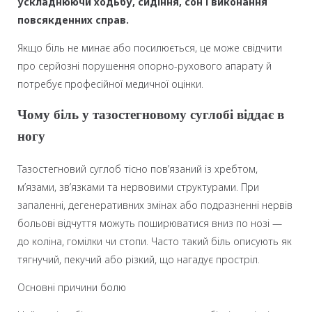
ускладнюючи ходьбу, сидіння, сон і виконання
повсякденних справ.
Якщо біль не минає або посилюється, це може свідчити
про серйозні порушення опорно-рухового апарату й
потребує професійної медичної оцінки.
Чому біль у тазостегновому суглобі віддає в
ногу
Тазостегновий суглоб тісно пов’язаний із хребтом,
м’язами, зв’язками та нервовими структурами. При
запаленні, дегенеративних змінах або подразненні нервів
больові відчуття можуть поширюватися вниз по нозі —
до коліна, гомілки чи стопи. Часто такий біль описують як
тягнучий, пекучий або різкий, що нагадує простріл.
Основні причини болю