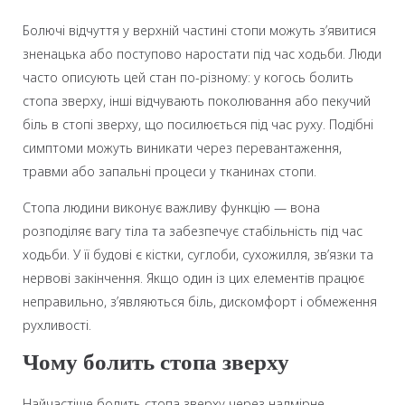
Болючі відчуття у верхній частині стопи можуть з’явитися
зненацька або поступово наростати під час ходьби. Люди
часто описують цей стан по-різному: у когось болить
стопа зверху, інші відчувають поколювання або пекучий
біль в стопі зверху, що посилюється під час руху. Подібні
симптоми можуть виникати через перевантаження,
травми або запальні процеси у тканинах стопи.
Стопа людини виконує важливу функцію — вона
розподіляє вагу тіла та забезпечує стабільність під час
ходьби. У її будові є кістки, суглоби, сухожилля, зв’язки та
нервові закінчення. Якщо один із цих елементів працює
неправильно, з’являються біль, дискомфорт і обмеження
рухливості.
Чому болить стопа зверху
Найчастіше болить стопа зверху через надмірне