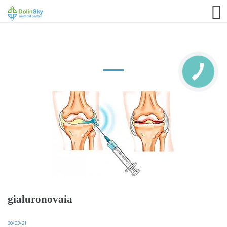
063 993 80 80
gialuronovaia
30/03/21