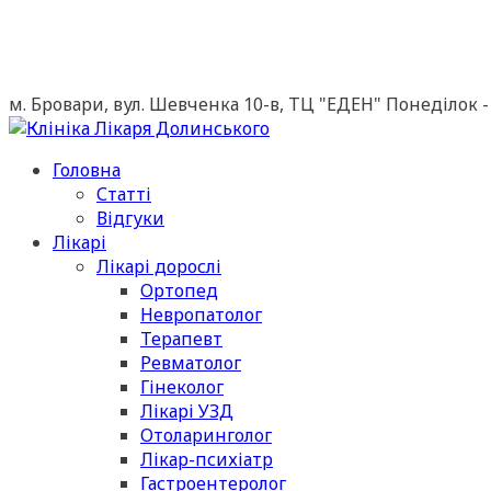
м. Бровари, вул. Шевченка 10-в, ТЦ "ЕДЕН"
Понеділок - 
Головна
Статті
Відгуки
Лікарі
Лікарі дорослі
Ортопед
Невропатолог
Терапевт
Ревматолог
Гінеколог
Лікарі УЗД
Отоларинголог
Лікар-психіатр
Гастроентеролог