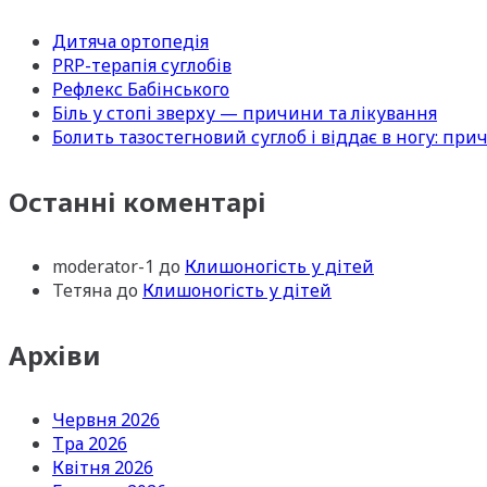
Дитяча ортопедія
PRP-терапія суглобів
Рефлекс Бабінського
Біль у стопі зверху — причини та лікування
Болить тазостегновий суглоб і віддає в ногу: пр
Останні коментарі
moderator-1
до
Клишоногість у дітей
Тетяна
до
Клишоногість у дітей
Архіви
Червня 2026
Тра 2026
Квітня 2026