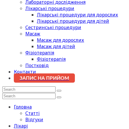
Лабораторні дослідження
Лікарські процедури
Лікарські процедури для дорослих
Лікарські процедури для дітей
Сестринські процедури
Масаж
Масаж для дорослих
Масаж для дітей
Фізіотерапія
Фізіотерапія
Постковід
Контакти
ЗАПИС НА ПРИЙОМ
Головна
Статті
Відгуки
Лікарі