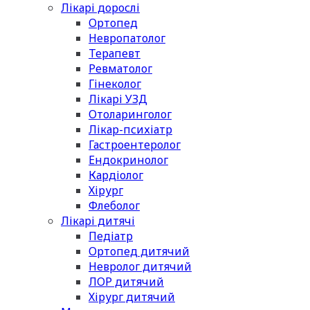
Лікарі дорослі
Ортопед
Невропатолог
Терапевт
Ревматолог
Гінеколог
Лікарі УЗД
Отоларинголог
Лікар-психіатр
Гастроентеролог
Ендокринолог
Кардіолог
Хірург
Флеболог
Лікарі дитячі
Педіатр
Ортопед дитячий
Невролог дитячий
ЛОР дитячий
Хірург дитячий