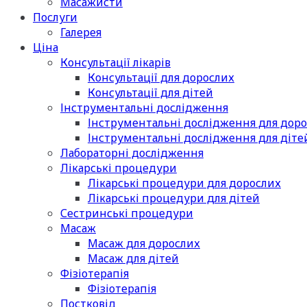
Масажисти
Послуги
Галерея
Ціна
Консультації лікарів
Консультації для дорослих
Консультації для дітей
Інструментальні дослідження
Інструментальні дослідження для дор
Інструментальні дослідження для діте
Лабораторні дослідження
Лікарські процедури
Лікарські процедури для дорослих
Лікарські процедури для дітей
Сестринські процедури
Масаж
Масаж для дорослих
Масаж для дітей
Фізіотерапія
Фізіотерапія
Постковід