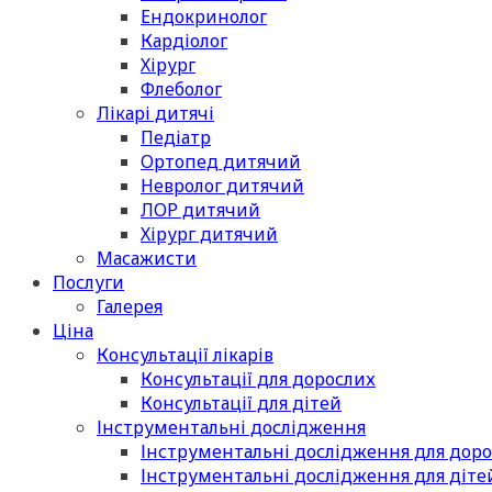
Ендокринолог
Кардіолог
Хірург
Флеболог
Лікарі дитячі
Педіатр
Ортопед дитячий
Невролог дитячий
ЛОР дитячий
Хірург дитячий
Масажисти
Послуги
Галерея
Ціна
Консультації лікарів
Консультації для дорослих
Консультації для дітей
Інструментальні дослідження
Інструментальні дослідження для дор
Інструментальні дослідження для діте