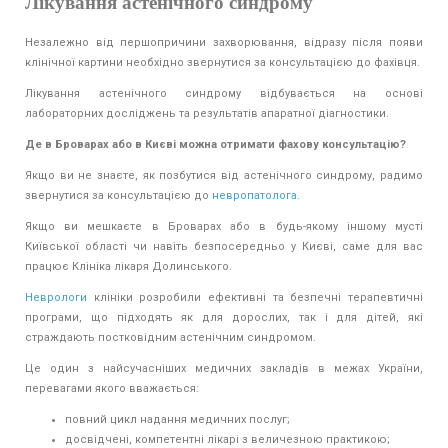
Лікування астенічного синдрому
Незалежно від першопричини захворювання, відразу після появи
клінічної картини необхідно звернутися за консультацією до фахівця.
Лікування астенічного синдрому відбувається на основі
лабораторних досліджень та результатів апаратної діагностики.
Де в Броварах або в Києві можна отримати фахову консультацію?
Якщо ви не знаєте, як позбутися від астенічного синдрому, радимо
звернутися за консультацією до
невропатолога
.
Якщо ви мешкаєте в Броварах або в будь-якому іншому мусті
Київської області чи навіть безпосередньо у Києві, саме для вас
працює Клініка лікаря Долинського.
Неврологи
клініки розробили ефективні та безпечні терапевтичні
програми, що підходять як для дорослих, так і для дітей, які
страждають постковідним астенічним синдромом.
Це один з найсучасніших медичних закладів в межах України,
перевагами якого вважається:
повний цикл надання медичних послуг;
досвідчені, компетентні лікарі з величезною практикою;