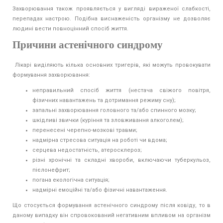
Захворювання також проявляється у вигляді вираженої слабкості,
перепадах настрою. Подібна виснаженість організму не дозволяє
людині вести повноцінний спосіб життя.
Причини астенічного синдрому
Лікарі виділяють кілька основних тригерів, які можуть провокувати
формування захворювання:
неправильний спосіб життя (нестача свіжого повітря,
фізичних навантажень та дотримання режиму сну);
запальні захворювання головного та/або спинного мозку;
шкідливі звички (куріння та зловживання алкоголем);
перенесені черепно-мозкові травми;
надмірна стресова ситуація на роботі чи вдома;
серцева недостатність, атеросклероз;
різні хронічні та складні хвороби, включаючи туберкульоз,
пієлонефрит;
погана екологічна ситуація;
надмірні емоційні та/або фізичні навантаження.
Що стосується формування астенічного синдрому після ковіду, то в
даному випадку він спровокований негативним впливом на організм