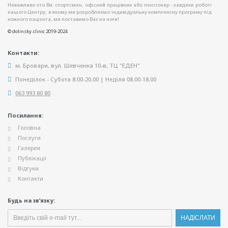
Неважливо хто Ви: спортсмен, офісний працівник або пенсіонер - завдяки роботі
нашого Центру, в якому ми розробляємо індивідуальну комплексну програму під
кожного пацієнта, ми поставимо Вас на ноги!
© dolinsky.clinic 2019-2024
Контакти:
м. Бровари, вул. Шевченка 10-в, ТЦ "ЕДЕН"
Понеділок - Субота 8:00-20.00 | Неділя 08.00-18.00
063 993 80 80
Посилання:
Головна
Послуги
Галерея
Публікації
Відгуки
Контакти
Будь на зв’язку: