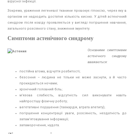
вірусної інфекції.
Зокрема, ураження легеневої тканини провокує гіпоксію, через яку в
організм не надходить достатня кількість кисню. У дітей астенічний
синдром після ковіду проявляється у вигляді погіршення навчання,
загального розсіяного стану, зниження імунітету.
Симптоми астенічного синдрому
Основними симптомами
астенічного синдрому
вважаються:
постійна втома, відчуття розбитості;
безсоння – людина не тільки не може заснути, а й часто
прокидається ночами;
хронічний головний біль;
м’язова слабкість, відсутність сил виконувати навіть
найпростішу фізичну роботу;
вегетативні порушення (тахікардія, втрата апетиту);
погіршення концентрації уваги, розсіяність, нездатність до
запам’ятовування інформації;
запаморочення, нудота.