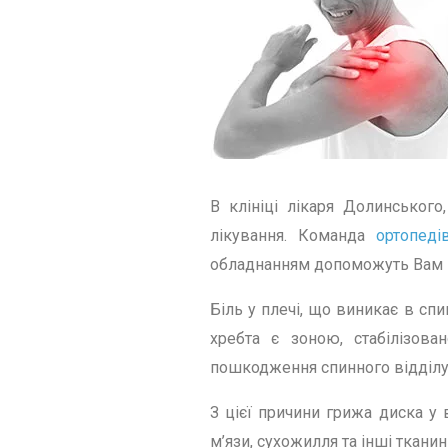
В клініці лікаря Долинського
лікування. Команда
ортопеді
обладнанням допоможуть Вам в
Біль у плечі, що виникає в спи
хребта є зоною, стабілізо
пошкодження спинного відділу
З цієї причини грижа диска у 
м’язи, сухожилля та інші ткан