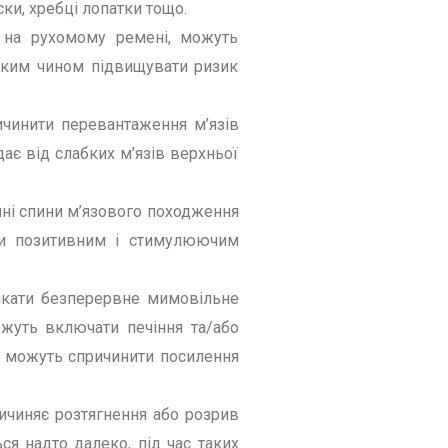
ски, хребці лопатки тощо.
и на рухомому ремені, можуть
таким чином підвищувати ризик
ичинити перевантаження м’язів
дає від слабких м’язів верхньої
ині спини м’язового походження
ти позитивним і стимулюючим
ликати безперервне мимовільне
ожуть включати печіння та/або
що можуть спричинити посилення
ичиняє розтягнення або розрив
ся надто далеко, під час таких