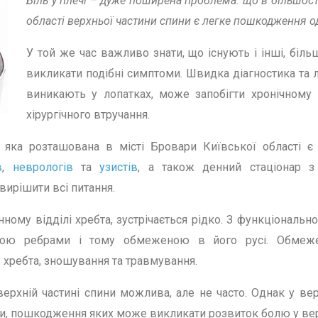
Біль у плечі – дуже поширена проблема. що в більшос
області верхньої частини спини є легке пошкодження од
У той же час важливо знати, що існують і інші, біль
викликати подібні симптоми. Швидка діагностика та л
виникають у лопатках, може запобігти хронічному
хірургічного втручання.
, яка розташована в місті Бровари Київської області є
в
,
неврологів
та
узистів
, а також денний стаціонар з
ирішити всі питання.
нному відділі хребта, зустрічається рідко. З функціональн
ваною ребрами і тому обмеженою в його русі. Обмеж
 хребта, зношування та травмування.
верхній частині спини можлива, але не часто. Однак у вер
ини, пошкодження яких може викликати розвиток болю у верх