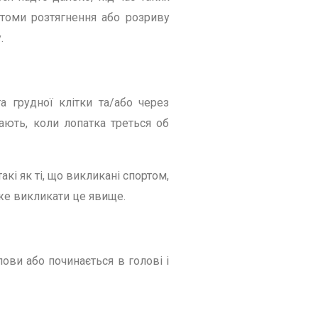
мптоми розтягнення або розриву
.
а грудної клітки та/або через
ають, коли лопатка треться об
і як ті, що викликані спортом,
оже викликати це явище.
лови або починається в голові і