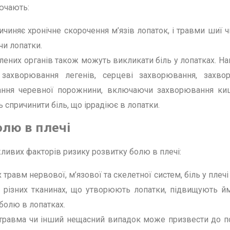
ючають:
ичиняє хронічне скорочення м’язів лопаток, і травми шиї 
чи лопатки.
лених органів також можуть викликати біль у лопатках. Н
захворювання легенів, серцеві захворювання, захво
ання черевної порожнини, включаючи захворювання киш
 спричинити біль, що іррадіює в лопатки.
лю в плечі
ивих факторів ризику розвитку болю в плечі:
 травм нервової, м’язової та скелетної систем, біль у плечі
 різних тканинах, що утворюють лопатки, підвищують й
болю в лопатках.
на травма чи інший нещасний випадок може призвести до п