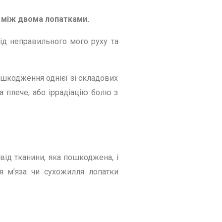
о між двома лопатками.
від неправильного мого руху та
ошкодження однієї зі складових
а плече, або іррадіацію болю з
 від тканини, яка пошкоджена, і
я м’яза чи сухожилля лопатки