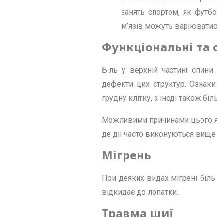
занять спортом, як футбо
м’язів можуть варіюватис
Функціональні та 
Біль у верхній частині спини
дефекти цих структур. Ознаки
грудну клітку, а іноді також біл
Можливими причинами цього яви
де дії часто виконуються вище
Мігрень
При деяких видах мігрені біль 
відкидає до лопатки.
Травма шиї