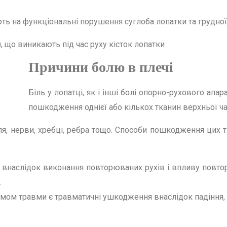
ть на функціональні порушення суглоба лопатки та грудної
), що виникають під час руху кісток лопатки
Причини болю в плечі
Біль у лопатці, як і інші болі опорно-рухового апа
пошкодження однієї або кількох тканин верхньої ч
ля, нерви, хребці, ребра тощо. Способи пошкодження цих 
внаслідок виконання повторюваних рухів і впливу повто
.
ом травми є травматичні ушкодження внаслідок падіння, 