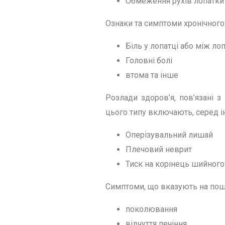
Обмеження рухів лопатки 
Ознаки та симптоми хронічного
Біль у лопатці або між ло
Головні болі
втома та інше
Розлади здоров’я, пов’язані 
цього типу включають, серед і
Оперізувальний лишай
Плечовий неврит
Тиск на корінець шийног
Симптоми, що вказують на по
поколювання
відчуття печіння