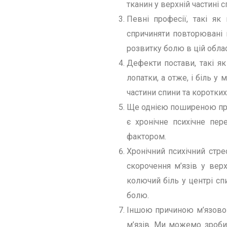
тканин у верхній частині 
Певні професії, такі я
спричиняти повторювані 
розвитку болю в цій облас
Дефекти постави, такі я
лопатки, а отже, і біль у
частини спини та коротких
Ще однією поширеною прич
є хронічне психічне пе
фактором.
Хронічний психічний стр
скорочення м’язів у вер
колючий біль у центрі сп
болю.
Іншою причиною м’язовог
м’язів. Ми можемо зробит