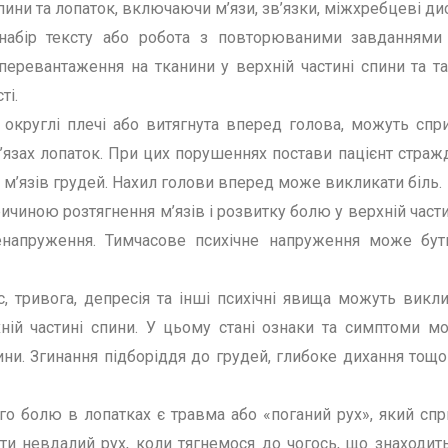
спини та лопаток, включаючи м’язи, зв’язки, міжхребцеві ди
к набір тексту або робота з повторюваними завданням
перевантаження на тканини у верхній частині спини та 
ті.
к округлі плечі або витягнута вперед голова, можуть спр
 м’язах лопаток. При цих порушеннях постави пацієнт страж
 м’язів грудей. Нахил голови вперед може викликати біль.
иною розтягнення м’язів і розвитку болю у верхній част
ренапруження. Тимчасове психічне напруження може бу
ес, тривога, депресія та інші психічні явища можуть вик
хній частині спини. У цьому стані ознаки та симптоми м
ини. Згинання підборіддя до грудей, глибоке дихання то
о болю в лопатках є травма або «поганий рух», який спр
и невдалий рух, коли тягнемося до чогось, що знаходить