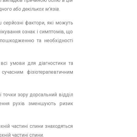
ті випадків причиною болю в цій
ного або декількох м’язів.
ш серйозні фактори, які можуть
ікування ознак і симптомів, що
 пошкодженню та необхідності
 всі умови для діагностики та
 сучасним фізіотерапевтичним
ої точки зору дорсальний відділ
ення рухів зменшують ризик
хній частині спини знаходяться
ній частині спини.