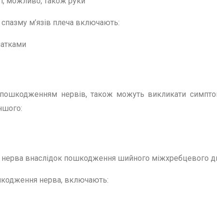
і, можливо, також руки
 спазму м’язів плеча включають:
патками
з пошкодженням нервів, також можуть викликати симпто
ншого:
о нерва внаслідок пошкодження шийного міжхребцевого д
шкодження нерва, включають: