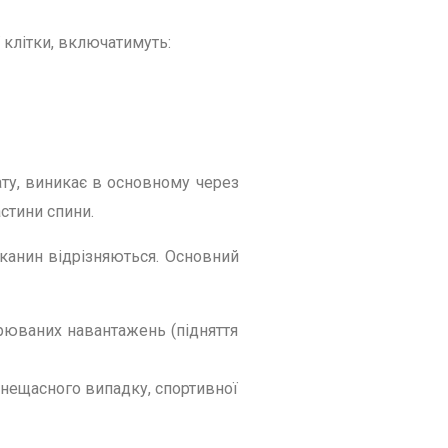
 клітки, включатимуть:
рату, виникає в основному через
астини спини.
тканин відрізняються. Основний
рюваних навантажень (підняття
нещасного випадку, спортивної