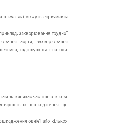
чи плеча, які можуть спричинити
априклад, захворювання грудної
рювання аорти, захворювання
ечника, підшлункової залози,
 також виникає частіше з віком.
мовірність їх пошкодження, що
ошкодження однієї або кількох