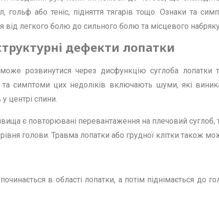
л, гольф або теніс, підняття тягарів тощо. Ознаки та си
я від легкого болю до сильного болю та місцевого набряку
структурні дефекти лопатки
 може розвинутися через дисфункцію суглоба лопатки т
 та симптоми цих недоліків включають шуми, які виник
ь у центрі спини.
ща є повторювані перевантаження на плечовий суглоб, так
 рівня голови. Травма лопатки або грудної клітки також м
починається в області лопатки, а потім піднімається до го