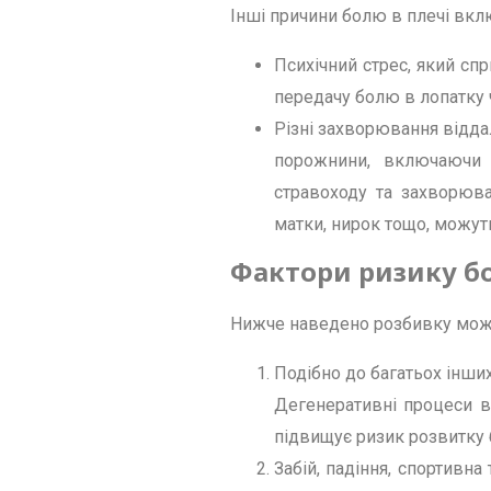
Інші причини болю в плечі вкл
Психічний стрес, який спр
передачу болю в лопатку 
Різні захворювання відда
порожнини, включаючи 
стравоходу та захворюв
матки, нирок тощо, можуть
Фактори ризику бо
Нижче наведено розбивку можл
Подібно до багатьох інших
Дегенеративні процеси в
підвищує ризик розвитку 
Забій, падіння, спортив