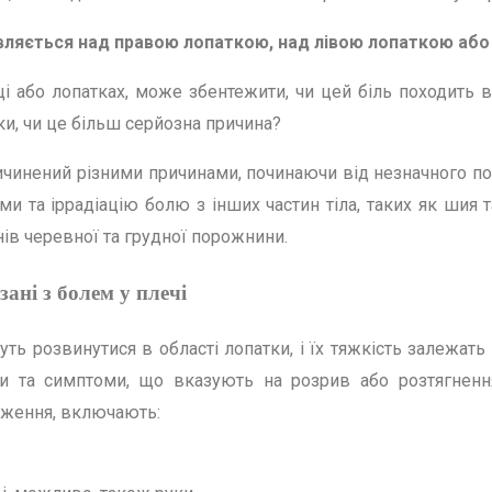
 з’являється над правою лопаткою, над лівою лопаткою аб
тці або лопатках, може збентежити, чи цей біль походить 
ки, чи це більш серйозна причина?
ичинений різними причинами, починаючи від незначного п
ми та іррадіацію болю з інших частин тіла, таких як шия т
ів черевної та грудної порожнини.
ані з болем у плечі
уть розвинутися в області лопатки, і їх тяжкість залежать
и та симптоми, що вказують на розрив або розтягненн
аження, включають: