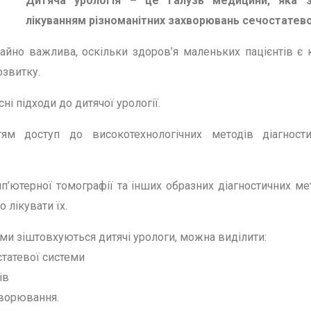
Дитяча урологія – це галузь медицини, яка з
лікуванням різноманітних захворювань сечостатевої
айно важлива, оскільки здоров’я маленьких пацієнтів є
озвитку.
ні підходи до дитячої урології.
ям доступ до високотехнологічних методів діагности
п’ютерної томографії та інших образних діагностичних ме
 лікувати їх.
ми зіштовхуються дитячі урологи, можна виділити:
статевої системи
ів
хворювання.