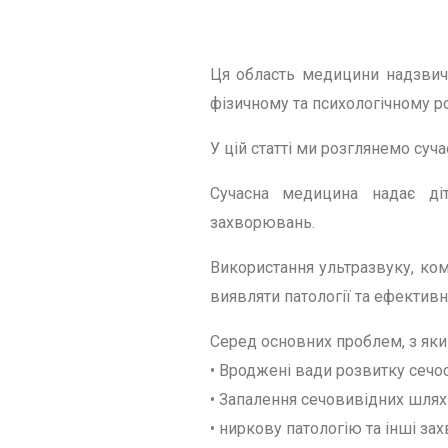
Ця область медицини надзвич
фізичному та психологічному р
У цій статті ми розглянемо сучас
Сучасна медицина надає діт
захворювань.
Використання ультразвуку, ком
виявляти патології та ефективно
Серед основних проблем, з яки
• Вроджені вади розвитку сечо
• Запалення сечовивідних шлях
• ниркову патологію та інші за