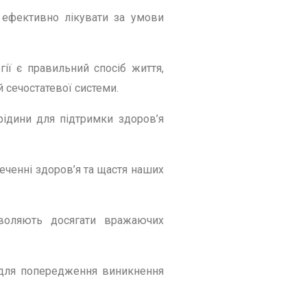
 ефективно лікувати за умови
ії є правильний спосіб життя,
й сечостатевої системи.
рідини для підтримки здоров’я
еченні здоров’я та щастя наших
оляють досягати вражаючих
в для попередження виникнення