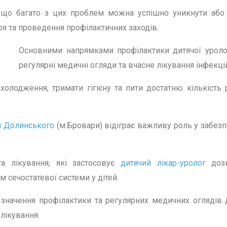
 що багато з цих проблем можна успішно уникнути або
ря та проведення профілактичних заходів.
Основними напрямками профілактики дитячої уролог
регулярні медичні огляди та вчасне лікування інфекці
олодження, тримати гігієну та пити достатню кількість 
ря Долинського
(м.Бровари) відіграє важливу роль у забезп
та лікування, які застосовує
дитячий лікар-уролог
дозв
м сечостатевої системи у дітей.
 значення профілактики та регулярних медичних огляді
лікування.