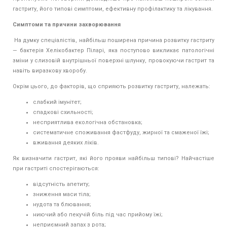
гастриту, його типові симптоми, ефективну профілактику та лікування.
Симптоми та причини захворювання
На думку спеціалістів, найбільш поширена причина розвитку гастриту
— бактерія Хелікобактер Піларі, яка поступово викликає патологічні
зміни у слизовій внутрішньої поверхні шлунку, провокуючи гастрит та
навіть виразкову хворобу.
Окрім цього, до факторів, що сприяють розвитку гастриту, належать:
слабкий імунітет;
спадкові схильності;
несприятлива екологічна обстановка;
систематичне споживання фастфуду, жирної та смаженої їжі;
вживання деяких ліків.
Як визначити гастрит, які його прояви найбільш типові? Найчастіше
при гастриті спостерігаються:
відсутність апетиту;
зниження маси тіла;
нудота та блювання;
ниючий або пекучій біль під час прийому їжі;
неприємний запах з рота;