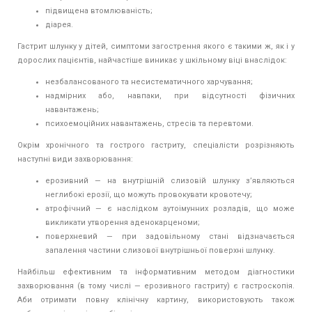
підвищена втомлюваність;
діарея.
Гастрит шлунку у дітей, симптоми загострення якого є такими ж, як і у
дорослих пацієнтів, найчастіше виникає у шкільному віці внаслідок:
незбалансованого та несистематичного харчування;
надмірних або, навпаки, при відсутності фізичних
навантажень;
психоемоційних навантажень, стресів та перевтоми.
Окрім хронічного та гострого гастриту, спеціалісти розрізняють
наступні види захворювання:
ерозивний — на внутрішній слизовій шлунку з’являються
неглибокі ерозії, що можуть провокувати кровотечу;
атрофічний — є наслідком аутоімунних розладів, що може
викликати утворення аденокарценоми;
поверхневий — при задовільному стані відзначається
запалення частини слизової внутрішньої поверхні шлунку.
Найбільш ефективним та інформативним методом діагностики
захворювання (в тому числі — ерозивного гастриту) є гастроскопія.
Аби отримати повну клінічну картину, використовують також