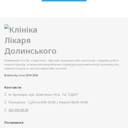
Неважливо хто Ви: спортсмен, офісний працівник або пенсіонер - завдяки роботі
нашого Центру, в якому ми розробляємо індивідуальну комплексну програму під
кожного пацієнта, ми поставимо Вас на ноги!
© dolinsky.clinic 2019-2024
Контакти:
м. Бровари, вул. Шевченка 10-в, ТЦ "ЕДЕН"
Понеділок - Субота 8:00-20.00 | Неділя 08.00-18.00
063 993 80 80
Посилання: