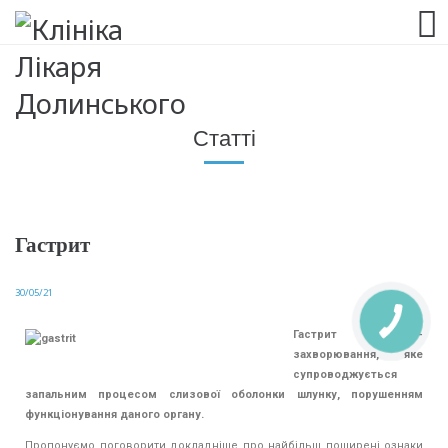
063 993 80 80
Статті
Гастрит
30/05/21
Гастрит —
захворювання, яке
супроводжується
запальним процесом слизової оболонки шлунку, порушенням
функціонування даного органу.
Пропонуємо поговорити докладніше про найбільш поширені ознаки