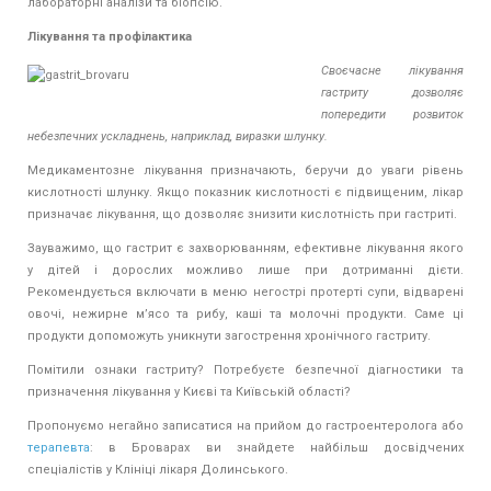
лабораторні аналізи та біопсію.
Лікування та профілактика
Своєчасне лікування
гастриту дозволяє
попередити розвиток
небезпечних ускладнень, наприклад, виразки шлунку.
Медикаментозне лікування призначають, беручи до уваги рівень
кислотності шлунку. Якщо показник кислотності є підвищеним, лікар
призначає лікування, що дозволяє знизити кислотність при гастриті.
Зауважимо, що гастрит є захворюванням, ефективне лікування якого
у дітей і дорослих можливо лише при дотриманні дієти.
Рекомендується включати в меню негострі протерті супи, відварені
овочі, нежирне м’ясо та рибу, каші та молочні продукти. Саме ці
продукти допоможуть уникнути загострення хронічного гастриту.
Помітили ознаки гастриту? Потребуєте безпечної діагностики та
призначення лікування у Києві та Київській області?
Пропонуємо негайно записатися на прийом до гастроентеролога або
терапевта
: в Броварах ви знайдете найбільш досвідчених
спеціалістів у Клініці лікаря Долинського.