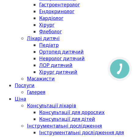
Гастроентеролог
Ендокринолог
Кардіолог
Хірург
Флеболог
Лікарі дитячі
Педіатр
Ортопед дитячий
Невролог дитячий
ЛОР дитячий
Хірург дитячий
Масажисти
Послуги
Галерея
Ціна
Консультації лікарів
Консультації для дорослих
Консультації для дітей
Інструментальні дослідження
Інструментальні дослідження для