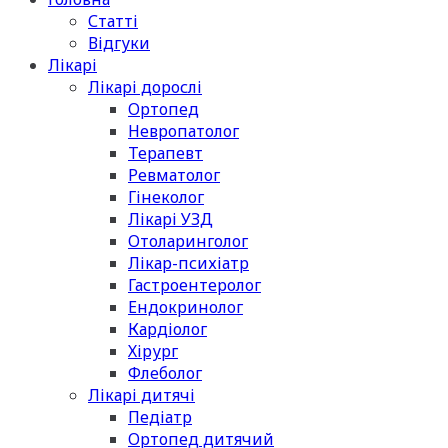
Статті
Відгуки
Лікарі
Лікарі дорослі
Ортопед
Невропатолог
Терапевт
Ревматолог
Гінеколог
Лікарі УЗД
Отоларинголог
Лікар-психіатр
Гастроентеролог
Ендокринолог
Кардіолог
Хірург
Флеболог
Лікарі дитячі
Педіатр
Ортопед дитячий