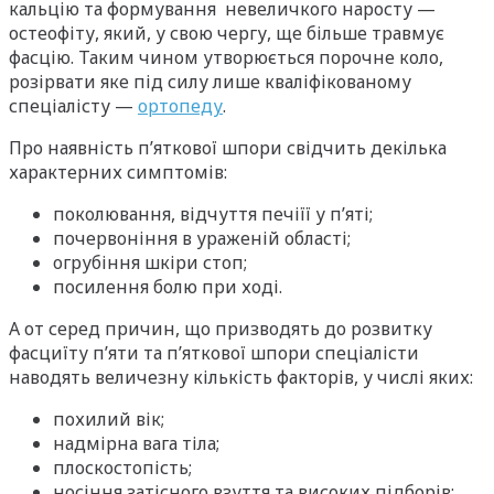
кальцію та формування невеличкого наросту —
остеофіту, який, у свою чергу, ще більше травмує
фасцію. Таким чином утворюється порочне коло,
розірвати яке під силу лише кваліфікованому
спеціалісту —
ортопеду
.
Про наявність п’яткової шпори свідчить декілька
характерних симптомів:
поколювання, відчуття печіїї у п’яті;
почервоніння в ураженій області;
огрубіння шкіри стоп;
посилення болю при ході.
А от серед причин, що призводять до розвитку
фасциїту п’яти та п’яткової шпори спеціалісти
наводять величезну кількість факторів, у числі яких:
похилий вік;
надмірна вага тіла;
плоскостопість;
носіння затісного взуття та високих підборів;