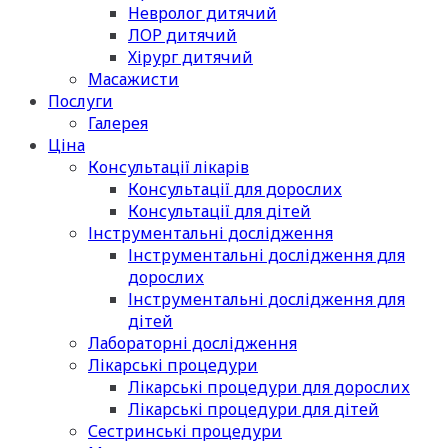
Невролог дитячий
ЛОР дитячий
Хірург дитячий
Масажисти
Послуги
Галерея
Ціна
Консультації лікарів
Консультації для дорослих
Консультації для дітей
Інструментальні дослідження
Інструментальні дослідження для
дорослих
Інструментальні дослідження для
дітей
Лабораторні дослідження
Лікарські процедури
Лікарські процедури для дорослих
Лікарські процедури для дітей
Сестринські процедури