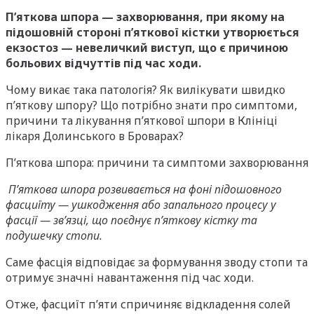
П’яткова шпора — захворювання, при якому на
підошовній стороні п’яткової кістки утворюється
екзостоз — невеличкий виступ, що є причиною
больових відчуттів під час ходи.
Чому викає така патологія? Як вилікувати швидко
п’яткову шпору? Що потрібно знати про симптоми,
причини та лікування п’яткової шпори в Клініці
лікаря Долинського в Броварах?
П’яткова шпора: причини та симптоми захворювання
П’яткова шпора розвивається на фоні підошовного
фасциїту — ушкодження або запального процесу у
фасції — зв’язці, що поєднує п’яткову кістку та
подушечку стопи.
Саме фасція відповідає за формування зводу стопи та
отримує значні навантаження під час ходи.
Отже, фасциїт п’яти спричиняє відкладення солей