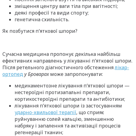
зміщення центру ваги тіла при вагітності;
деякі професії та види спорту;
генетична схильність.
Як позбутися п’яткової шпори?
Сучасна медицина пропонує декілька найбільш
ефективних направлень у лікуванні п’яткової шпори.
Після ретельного діагностичного обстеження
лікар-
ортопед
у Броварах
може запропонувати:
медикаментозне лікування п’яткової шпори —
нестероїдні протизапальні препарати,
кортикостероїдні препарати та антибіотики;
лікування п’яткової шпори із застосуванням
ударно-хвильової терапії
, що сприяє
руйнуванню солей кальцію, зменшенню
набряку і запалення та активізації процесів
регенерації тканин;